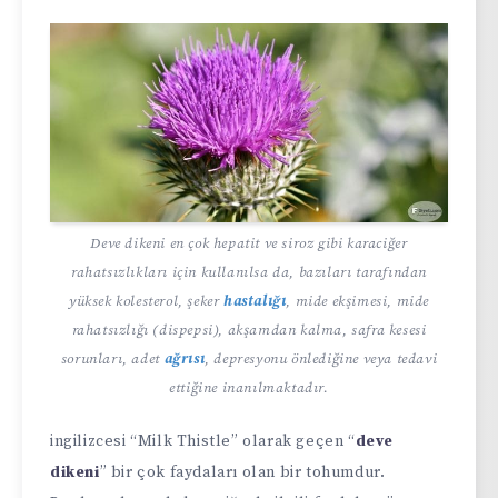
Deve dikeni en çok hepatit ve siroz gibi karaciğer
rahatsızlıkları için kullanılsa da, bazıları tarafından
yüksek kolesterol, şeker
hastalığı
, mide ekşimesi, mide
rahatsızlığı (dispepsi), akşamdan kalma, safra kesesi
sorunları, adet
ağrısı
, depresyonu önlediğine veya tedavi
ettiğine inanılmaktadır.
ingilizcesi “Milk Thistle” olarak geçen “
deve
dikeni
” bir çok faydaları olan bir tohumdur.