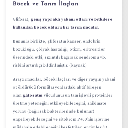
Böcek ve Tarım İlaçları
Glifosat,
geniş yapraklı yabani otları ve bitkilere
kullanılan böcek öldürü bir tarım ilacıdır.
Bununla birlikte, glifosatın kanser, endokrin
bozukluğu, çölyak hastalığı, otizm, eritrositler
üzerindeki etki, sızıntılı bağırsak sendromu vb.
riskini artırdığı bildirilmiştir. (kaynak)
Araştırmacılar, böcek ilaçları ve diğer yaygın yabani
ot öldürücü formülasyonlardaki aktif bileşen
olan
glifosatın
vücudunuzun tam işlevli proteinler
üretme yeteneğini etkileyebileceğini, shikimate
yolunu (bağırsak bakterilerinde bulunur)
engelleyebileceğini ve sitokrom P450’nin işlevine
müdahale edebileceğini keşfettiler. enzimler (D