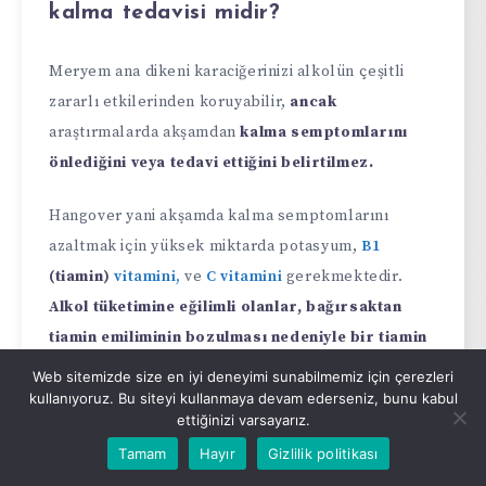
kalma tedavisi midir?
Meryem ana dikeni karaciğerinizi alkolün çeşitli
zararlı etkilerinden koruyabilir,
ancak
araştırmalarda akşamdan
kalma semptomlarını
önlediğini veya tedavi ettiğini belirtilmez.
Hangover yani akşamda kalma semptomlarını
azaltmak için yüksek miktarda potasyum,
B1
(tiamin)
vitamini,
ve
C vitamini
gerekmektedir.
Alkol tüketimine eğilimli olanlar, bağırsaktan
tiamin emiliminin bozulması nedeniyle bir tiamin
eksikliği geliştirebilirler
. Bunun dışında iyi uyku
Web sitemizde size en iyi deneyimi sunabilmemiz için çerezleri
ile yeterli miktarda sıvı tüketildiğiden emin
kullanıyoruz. Bu siteyi kullanmaya devam ederseniz, bunu kabul
ettiğinizi varsayarız.
olunmalıdır.
Tamam
Hayır
Gizlilik politikası