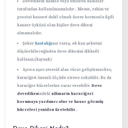
Devedikeni hamile veya emziren kadınlar
tarafından kullanılmamalıdır . Meme, rahim ve
prostat kanseri dahil olmak üzere hormonla ilgili
kanser öyküsü olan kişiler deve dikeni
almamalıdır.
Şeker
hastalığı
nız varsa, ek kan şekerini
düşürebileceğinden deve dikenini dikkatli
kullanın.(kaynak)
Ayrıca aşırı steroid alan vücut geliştirmeciler,
karaciğeri önemli ölçüde strese sokabilir. Bu da
karaciğer hücrelerine zarar verebilir.
Deve
devediken
indeki
silimarin karaciğeri
korumaya yardımcı olur ve hasar görmüş
hücreleri yeniden üretebilir
.