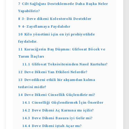
7
Cilt Sağlığını Desteklemede Daha Başka Neler
Yapabiliriz?
8
3- Deve dikeni Kolesterolü Destekler
9
4- Zayıflamaya Faydalıdır
10
Kilo yönetimi için en iyi probiyotikde
faydalıdır.
11
Karaciğerin Baş Düşmnı: Glifosat Böcek ve
Tarım İlaçları
11.1
Glifosat Toksisitesinden Nasıl Kurtulur?
12
Deve Dikeni Yan Etkileri Nelerdir?
13
Devedikeni etkili bir akşamdan kalma
tedavisi midir?
14
Deve Dikeni Cinsellik Güçlendirir mi?
14.1
Cinselliği Güçlendirmek İçin Öneriler
14.2
Deve Dikeni Aç Karnına mı içilir?
14.3
Deve Dikeni Basura iyi Gelir mi?
14.4
Deve Dikeni iştah Açar mı?