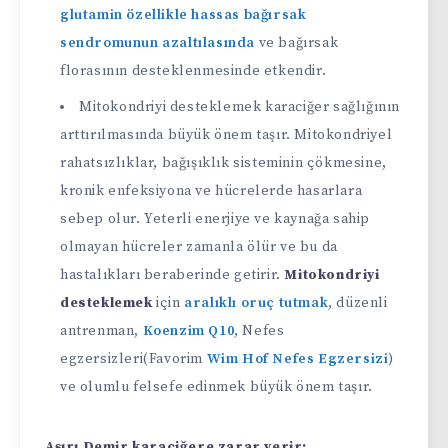
glutamin özellikle hassas bağırsak
sendromunun azaltılasında
ve bağırsak
florasının desteklenmesinde etkendir.
Mitokondriyi desteklemek karaciğer sağlığının
arttırılmasında büyük önem taşır. Mitokondriyel
rahatsızlıklar, bağışıklık sisteminin çökmesine,
kronik enfeksiyona ve hücrelerde hasarlara
sebep olur. Yeterli enerjiye ve kaynağa sahip
olmayan hücreler zamanla ölür ve bu da
hastalıkları beraberinde getirir.
Mitokondriyi
desteklemek
için
aralıklı oruç tutmak
, düzenli
antrenman
, Koenzim Q10
, Nefes
egzersizleri(Favorim
Wim Hof Nefes Egzersizi
)
ve olumlu felsefe edinmek büyük önem taşır.
Aşırı Demir karaciğere zarar verir: