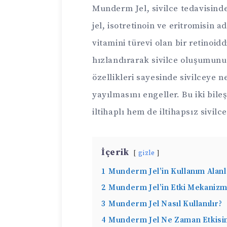
Munderm Jel, sivilce tedavisinde 
jel, isotretinoin ve eritromisin ad
vitamini türevi olan bir retinoid
hızlandırarak sivilce oluşumunu 
özellikleri sayesinde sivilceye 
yayılmasını engeller. Bu iki bi
iltihaplı hem de iltihapsız sivilc
İçerik
gizle
1
Munderm Jel’in Kullanım Alanl
2
Munderm Jel’in Etki Mekanizm
3
Munderm Jel Nasıl Kullanılır?
4
Munderm Jel Ne Zaman Etkisin