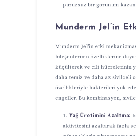
pürüzsüz bir görünüm kazanm
Munderm Jel’in Et
Munderm Jel’in etki mekanizması,
bileşenlerinin özelliklerine dayan
küçülterek ve cilt hücrelerinin 
daha temiz ve daha az sivilceli o
özellikleriyle bakterileri yok ed
engeller. Bu kombinasyon, sivilc
Yağ Üretimini Azaltma:
Is
aktivitesini azaltarak fazla 