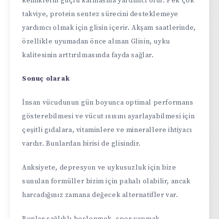
kemiklerin güçlü kalmasına yardımcı olur. Pek çok
takviye, protein sentez sürecini desteklemeye
yardımcı olmak için glisin içerir. Akşam saatlerinde,
özellikle uyumadan önce alınan Glisin, uyku
kalitesinin arttırılmasında fayda sağlar.
Sonuç olarak
İnsan vücudunun gün boyunca optimal performans
gösterebilmesi ve vücut ısısını ayarlayabilmesi için
çeşitli gıdalara, vitaminlere ve minerallere ihtiyacı
vardır. Bunlardan birisi de glisindir.
Anksiyete, depresyon ve uykusuzluk için bize
sunulan formüller bizim için pahalı olabilir, ancak
harcadığınız zamana değecek alternatifler var.
Bunlar sağlıklı beslenmek, spor yapmak,