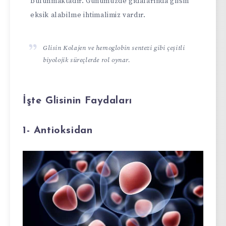
bulunmaktadır. Günümüzde gıdalarında glisin
eksik alabilme ihtimalimiz vardır.
Glisin Kolajen ve hemoglobin sentezi gibi çeşitli
biyolojik süreçlerde rol oynar.
İşte Glisinin Faydaları
1- Antioksidan