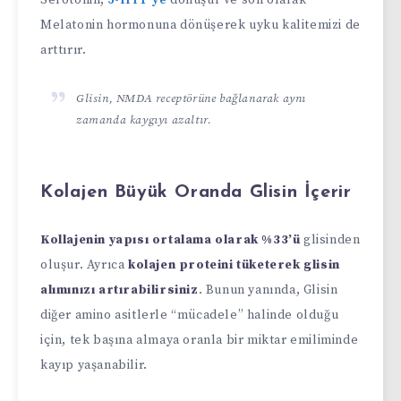
Serotonin,
5-HTP’ye
dönüşür ve son olarak
Melatonin hormonuna dönüşerek uyku kalitemizi de
arttırır.
Glisin, NMDA receptörüne bağlanarak aynı
zamanda kaygıyı azaltır.
Kolajen Büyük Oranda Glisin İçerir
Kollajenin yapısı ortalama olarak %33’ü
glisinden
oluşur. Ayrıca
kolajen proteini tüketerek glisin
alımınızı artırabilirsiniz
. Bunun yanında, Glisin
diğer amino asitlerle “mücadele” halinde olduğu
için, tek başına almaya oranla bir miktar emiliminde
kayıp yaşanabilir.