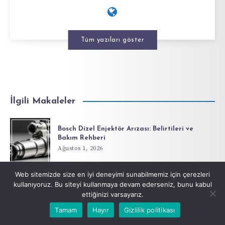
Tüm yazıları göster
İlgili Makaleler
Bosch Dizel Enjektör Arızası: Belirtileri ve
Bakım Rehberi
Ağustos 1, 2026
Web sitemizde size en iyi deneyimi sunabilmemiz için çerezleri
Konya’da Diş Tedavisi Rehberi: İmplant, Gülüş
kullanıyoruz. Bu siteyi kullanmaya devam ederseniz, bunu kabul
Tasarımı ve Doğru Klinik Seçimi
ettiğinizi varsayarız.
Temmuz 25, 2026
Tamam
Hayır
Gizlilik politikası