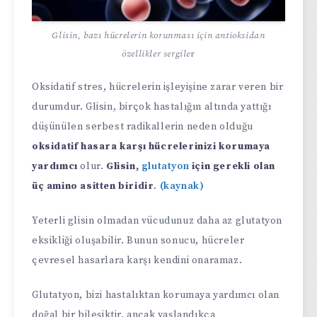
Glisin, bazı hücrelerin korunması için antioksidan
özellikler sergile
r
Oksidatif stres, hücrelerin işleyişine zarar veren bir
durumdur. Glisin, birçok hastalığın altında yattığı
düşünülen serbest radikallerin neden olduğu
oksidatif hasara karşı hücrelerinizi korumaya
yardımcı
olur.
Glisin,
glutatyon
için gerekli olan
üç amino asitten biridir
.
(kaynak)
Yeterli glisin olmadan vücudunuz daha az glutatyon
eksikliği oluşabilir. Bunun sonucu, hücreler
çevresel hasarlara karşı kendini onaramaz.
Glutatyon, bizi hastalıktan korumaya yardımcı olan
doğal bir bileşiktir, ancak yaşlandıkça