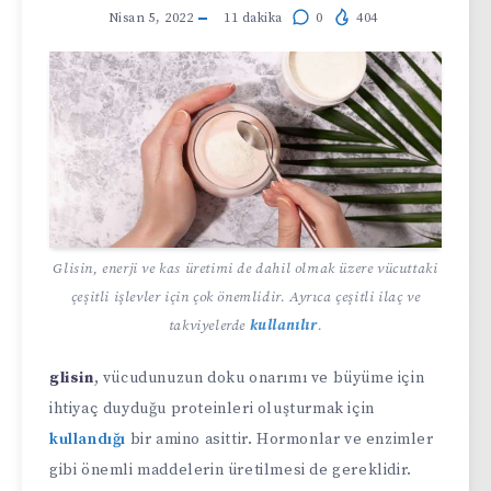
Nisan 5, 2022
11
dakika
0
404
Glisin, enerji ve kas üretimi de dahil olmak üzere vücuttaki
çeşitli işlevler için çok önemlidir. Ayrıca çeşitli ilaç ve
takviyelerde
kullanılır
.
glisin
, vücudunuzun doku onarımı ve büyüme için
ihtiyaç duyduğu proteinleri oluşturmak için
kullandığı
bir amino asittir. Hormonlar ve enzimler
gibi önemli maddelerin üretilmesi de gereklidir.