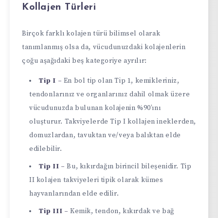
Kollajen Türleri
Birçok farklı kolajen türü bilimsel olarak
tanımlanmış olsa da, vücudunuzdaki kolajenlerin
çoğu aşağıdaki beş kategoriye ayrılır:
Tip I
–
En bol tip olan Tip 1, kemikleriniz,
tendonlarınız ve organlarınız dahil olmak üzere
vücudunuzda bulunan kolajenin %90’ını
oluşturur. Takviyelerde Tip I kollajen ineklerden,
domuzlardan, tavuktan ve/veya balıktan elde
edilebilir.
Tip II
–
Bu, kıkırdağın birincil bileşenidir. Tip
II kolajen takviyeleri tipik olarak kümes
hayvanlarından elde edilir.
Tip III
–
Kemik, tendon, kıkırdak ve bağ