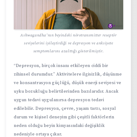
Ashwagandha’nın b
eyindeki nörotransmitter reseptör
seviyelerini iyileştirdiği ve depresyon ve anksiyete
semptomlarını azalttığı gösterilmiştir.
“Depresyon, birçok insanı etkileyen ciddi bir
zihinsel durumdur.” Aktivitelere ilgisizlik, düşünme
ve konsantrasyon güçlüğü, düşük enerji seviyesi ve
uyku bozukluğu belirtilerinden bazılarıdır. Ancak
uygun tedavi uygulanırsa depresyon tedavi
edilebilir. Depresyon, çevre, yaşam tarzı, sosyal
durum ve kişisel deneyim gibi çeşitli faktörlerin
neden olduğu beyin kimyasındaki değişiklik
nedeniyle ortaya çıkar.