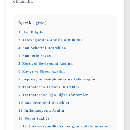
olmasıdır.
İçerik
gizle
1
Hap Bilgiler
2
Ashwagandha Antik Bir Bitkidir.
3
Kan Şekerini Destekler.
4
Kanserle Savaş
5
Kortizol Seviyesini Azaltır.
6
Kaygı ve Stresi Azaltır.
7
Depresyon Semptomlarına katkı sağlar
8
Testosteron Artışını Destekler
9
Testosterone İçin Diğer Yöntemler
10
Kas Üretimini Destekler
11
İnflamasyonu Azaltır
12
Beyin Sağlığı
12.1
Ashwagandha’yı her gün alabilir miyim?