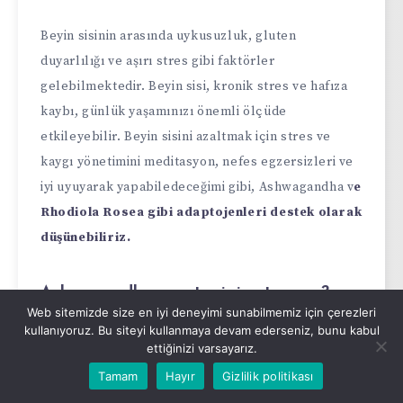
Beyin sisinin arasında uykusuzluk, gluten
duyarlılığı ve aşırı stres gibi faktörler
gelebilmektedir. Beyin sisi, kronik stres ve hafıza
kaybı, günlük yaşamınızı önemli ölçüde
etkileyebilir. Beyin sisini azaltmak için stres ve
kaygı yönetimini meditasyon, nefes egzersizleri ve
iyi uyuyarak yapabiledeceğimi gibi, Ashwagandha v
e
Rhodiola Rosea gibi adaptojenleri destek olarak
düşünebiliriz.
Ashwagandha serotonini artırır mı?
Web sitemizde size en iyi deneyimi sunabilmemiz için çerezleri
kullanıyoruz. Bu siteyi kullanmaya devam ederseniz, bunu kabul
Stres büyük oranda serotonin sentezini azaltır.
ettiğinizi varsayarız.
Bunun yanında Ashwagandha antidepresan
Tamam
Hayır
Gizlilik politikası
etkileri ile GABA ve serotonin metabolizmasını