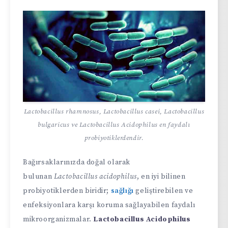
Lactobacillus rhamnosus, Lactobacillus casei, Lactobacillus
bulgaricus ve Lactobacillus Acidophilus en faydalı
probiyotiklerdendir.
Bağırsaklarınızda doğal olarak
bulunan
Lactobacillus acidophilus
, en iyi bilinen
probiyotiklerden biridir;
sağlığı
geliştirebilen ve
enfeksiyonlara karşı koruma sağlayabilen faydalı
mikroorganizmalar.
Lactobacillus Acidophilus