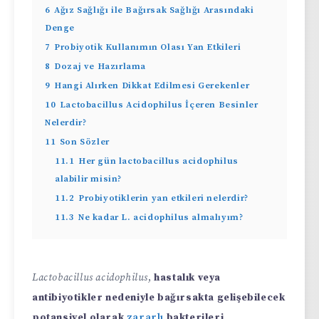
6
Ağız Sağlığı ile Bağırsak Sağlığı Arasındaki
Denge
7
Probiyotik Kullanımın Olası Yan Etkileri
8
Dozaj ve Hazırlama
9
Hangi Alırken Dikkat Edilmesi Gerekenler
10
Lactobacillus Acidophilus İçeren Besinler
Nelerdir?
11
Son Sözler
11.1
Her gün lactobacillus acidophilus
alabilir misin?
11.2
Probiyotiklerin yan etkileri nelerdir?
11.3
Ne kadar L. acidophilus almalıyım?
Lactobacillus acidophilus
,
hastalık veya
antibiyotikler nedeniyle bağırsakta gelişebilecek
potansiyel olarak
zararlı
bakterileri