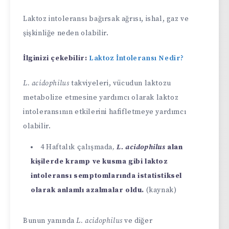
Laktoz intoleransı bağırsak ağrısı, ishal, gaz ve
şişkinliğe neden olabilir.
İlginizi çekebilir:
Laktoz İntoleransı Nedir?
L. acidophilus
takviyeleri, vücudun laktozu
metabolize etmesine yardımcı olarak laktoz
intoleransının etkilerini hafifletmeye yardımcı
olabilir.
4 Haftalık çalışmada
,
L. acidophilus
alan
kişilerde kramp ve kusma gibi laktoz
intoleransı semptomlarında istatistiksel
olarak anlamlı azalmalar oldu.
(kaynak)
Bunun yanında
L. acidophilus
ve diğer