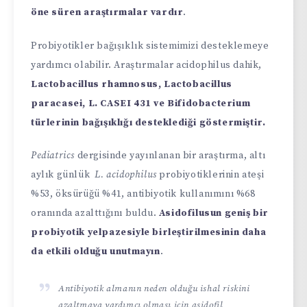
öne süren araştırmalar vardır
.
Probiyotikler bağışıklık sistemimizi desteklemeye
yardımcı olabilir. Araştırmalar acidophilus dahik,
Lactobacillus rhamnosus, Lactobacillus
paracasei, L. CASEI 431 ve Bifidobacterium
türlerinin bağışıklığı desteklediği göstermiştir.
Pediatrics
dergisinde yayınlanan bir araştırma, altı
aylık günlük
L. acidophilus
probiyotiklerinin ateşi
%53, öksürüğü %41, antibiyotik kullanımını %68
oranında azalttığını buldu.
Asidofilusun geniş bir
probiyotik yelpazesiyle birleştirilmesinin daha
da etkili olduğu unutmayın
.
Antibiyotik almanın neden olduğu ishal riskini
azaltmaya yardımcı olması için asidofil