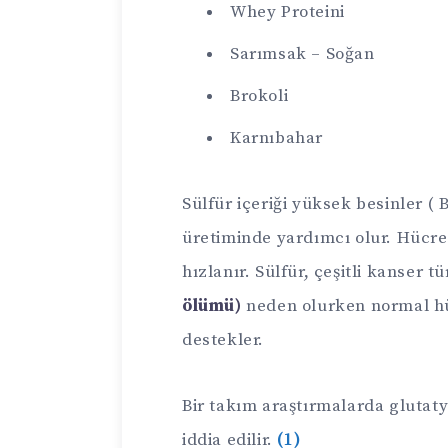
Whey Proteini
Sarımsak – Soğan
Brokoli
Karnıbahar
Sülfür içeriği yüksek besinler (
üretiminde yardımcı olur. Hücr
hızlanır. Sülfür, çeşitli kanser t
ölümü)
neden olurken normal h
destekler.
Bir takım araştırmalarda glutat
iddia edilir.
(1)