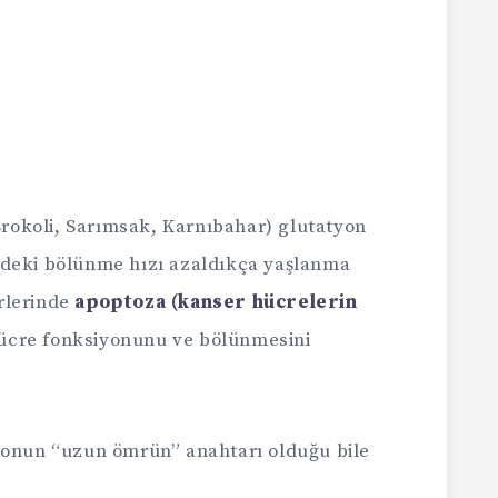
 Brokoli, Sarımsak, Karnıbahar) glutatyon
edeki bölünme hızı azaldıkça yaşlanma
ürlerinde
apoptoza (kanser hücrelerin
ücre fonksiyonunu ve bölünmesini
yonun “uzun ömrün” anahtarı olduğu bile