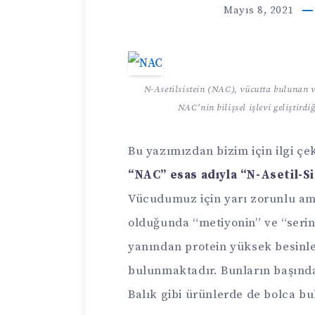
Mayıs 8, 2021
N-Asetilsistein (NAC), vücutta bulunan ve
NAC’nin bilişsel işlevi geliştirdiğ
Bu yazımızdan bizim için ilgi çe
“NAC” esas adıyla “N-Asetil-Si
Vücudumuz için yarı zorunlu ami
olduğunda “metiyonin” ve “seri
yanından protein yüksek besinle
bulunmaktadır. Bunların başında
Balık gibi ürünlerde de bolca b