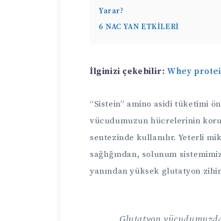
Yarar?
6
NAC YAN ETKİLERİ
İlginizi çekebilir:
Whey protei
“Sistein” amino asidi tüketimi ö
vücudumuzun hücrelerinin koru
sentezinde kullanılır. Yeterli m
sağlığından, solunum sistemimi
yanından yüksek glutatyon zihin
Glutatyon vücudumuzda 