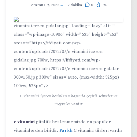
Temmuz 9, 2022
7
dakika
0
94
vitamini-iceren-gidalar.jpg” loading=”lazy” alt=””
class=”wp-image-10906″ width=”525″ height=”263″
srcset=”https://ifdiyeti.com/wp-
content/uploads/2022/07/c-vitamini-iceren-
gidalar.jpg 700w, https://ifdiyeti.com/wp-
content/uploads/2022/07/c-vitamini-iceren-gidalar-
300×150.jpg 300w” sizes=”auto, (max-width: 525px)
100vw, 525px” />
C vitamini içeren besinlerin başında çeşitli sebzeler ve
meyveler vardır
c vitamini
günlük beslenmemizde en popüler
vitaminlerden biridir.
Farklı
C vitamini türleri vardır