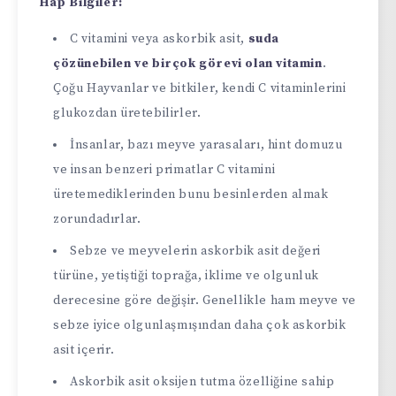
Hap Bilgiler:
C vitamini veya askorbik asit,
suda
çözünebilen ve birçok görevi olan vitamin
.
Çoğu Hayvanlar ve bitkiler, kendi C vitaminlerini
glukozdan üretebilirler.
İnsanlar, bazı meyve yarasaları, hint domuzu
ve insan benzeri primatlar C vitamini
üretemediklerinden bunu besinlerden almak
zorundadırlar.
Sebze ve meyvelerin askorbik asit değeri
türüne, yetiştiği toprağa, iklime ve olgunluk
derecesine göre değişir. Genellikle ham meyve ve
sebze iyice olgunlaşmışından daha çok askorbik
asit içerir.
Askorbik asit oksijen tutma özelliğine sahip