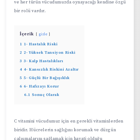
ve her türün vücudumuzda oynayacağı kendine özgü
bir rolü vardır.
İçerik
gizle
1
1- Hastalık Riski
2
2- Yüksek Tansiyon Riski
3
3- Kalp Hastalıkları
4
4- Kansızlık Riskini Azaltır
5
5- Güçlü Bir Bağışıklık
6
6- Hafızayı Korur
6.1
Sonuç Olarak
C vitamini vücudumuz için en gerekli vitaminlerden
biridir. Hücrelerin sağlığını korumak ve düzgün
çalışmalarını sağlamak için hayati olduğu