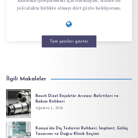
kalitenizi iyileştirmeniz için buradayım. Sizinle bu
yolculukta birlikte olmayı dört gözle bekliyorum.
Tüm yazıları göster
İlgili Makaleler
Bosch Dizel Enjektör Arızası: Belirtileri ve
Bakım Rehberi
Ağustos 1, 2026
Konya’da Diş Tedavisi Rehberi: İmplant, Gülüş
Tasarımı ve Doğru Klinik Seçimi