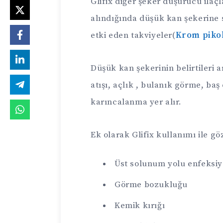
Glifix diğer şeker düşürücü ilaç
alındığında düşük kan şekerine s
etki eden takviyeler(
Krom piko
Düşük kan şekerinin belirtileri a
atışı, açlık , bulanık görme, ba
karıncalanma yer alır.
Ek olarak Glifix kullanımı ile gö
Üst solunum yolu enfeksi
Görme bozukluğu
Kemik kırığı