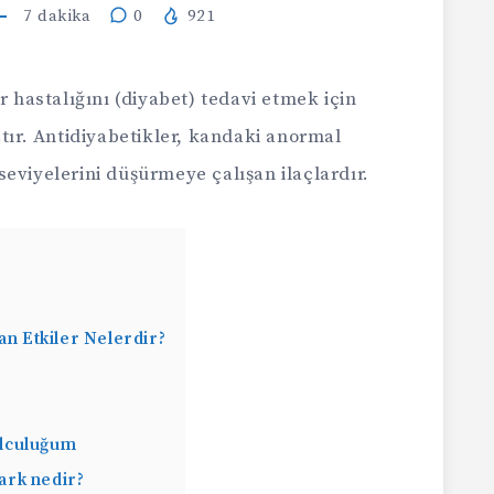
7
dakika
0
921
r hastalığını (diyabet) tedavi etmek için
açtır. Antidiyabetikler, kandaki anormal
eviyelerini düşürmeye çalışan ilaçlardır.
an Etkiler Nelerdir?
Yolculuğum
fark nedir?