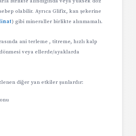
larla birlikte alındığında veya yüksek doz
ebep olabilir. Ayrıca Glifix, kan şekerine
linat
) gibi mineraller birlikte alınmamalı.
rasında ani terleme , titreme, hızlı kalp
ş dönmesi veya ellerde/ayaklarda
zlenen diğer yan etkiler şunlardır:
yonu