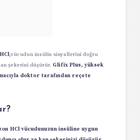
 HCl
,vücudun insülin sinyallerini doğru
an şekerini düşürür.
Glifix Plus, yüksek
macıyla doktor tarafından reçete
ar?
azon HCl vücudunuzun insüline uygun
rdımcı olur ve kan şekerinizi düşürür.