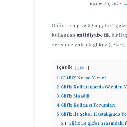
Kasım 30, 2022
Glifix 15 mg ve 30 mg, tip 2 şeke
kullanılan
antidiyabetik
bir il
derecede yüksek glikoz (şeker) s
İçerik
gizle
1
GLİFİX Ne işe Yarar?
2
Glifix Kullananlarda Görülen Y
3
Glifix Muadili
4
Glifix Kullanıcı Yorumları
5
Glifix ile Şeker Hastalığında 
5.1
Glifix ile glifor arasındaki 