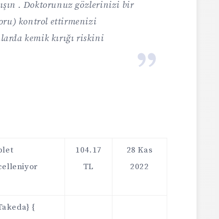
ın . Doktorunuz gözlerinizi bir
ru) kontrol ettirmenizi
nlarda kemik kırığı riskini
blet
104.17
28 Kas
celleniyor
TL
2022
6
Takeda} {