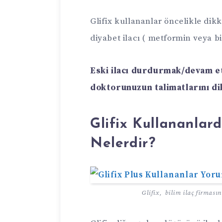
Glifix kullananlar öncelikle dik
diyabet ilacı ( metformin veya bir
Eski ilacı durdurmak/devam et
doktorunuzun talimatlarını dik
Glifix Kullananlar
Nelerdir?
Glifix, bilim ilaç firmasın