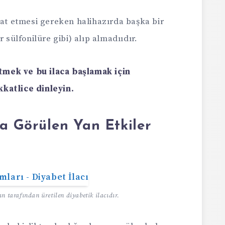
kat etmesi gereken halihazırda başka bir
 sülfonilüre gibi) alıp almadııdır.
mek ve bu ilaca başlamak için
katlice dinleyin.
da Görülen Yan Etkiler
ın tarafından üretilen diyabetik ilacıdır.