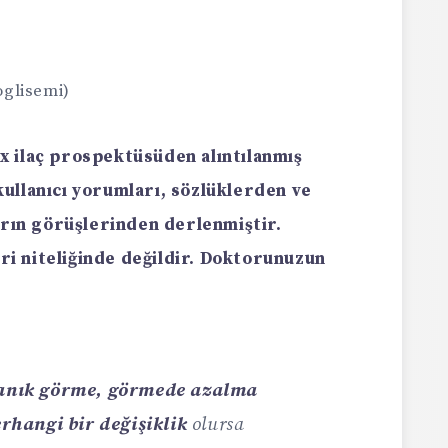
oglisemi)
ix
ilaç prospektüsüden alıntılanmış
kullanıcı yorumları, sözlüklerden ve
arın görüşlerinden derlenmiştir.
eri niteliğinde değildir. Doktorunuzun
ulanık görme, görmede azalma
hangi bir değişiklik
olursa