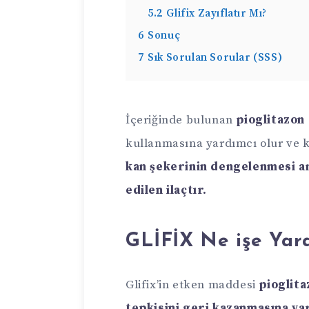
5.2
Glifix Zayıflatır Mı?
6
Sonuç
7
Sık Sorulan Sorular (SSS)
İçeriğinde bulunan
pioglitazon
kullanmasına yardımcı olur ve k
kan şekerinin dengelenmesi a
edilen ilaçtır.
GLİFİX Ne işe Yar
Glifix’in etken maddesi
pioglit
tepkisini geri kazanmasına ya