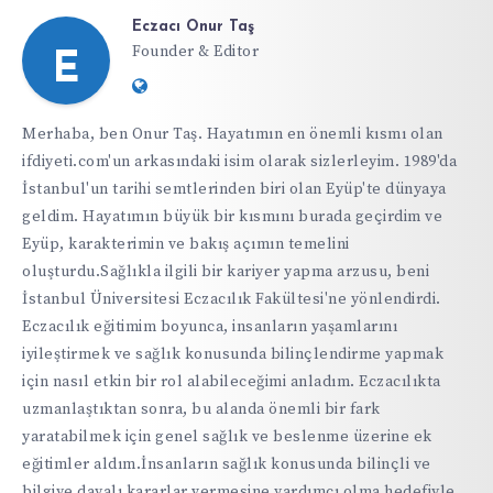
Eczacı Onur Taş
Founder & Editor
E
Website:
https://ifdiyeti.com
Merhaba, ben Onur Taş. Hayatımın en önemli kısmı olan
ifdiyeti.com'un arkasındaki isim olarak sizlerleyim. 1989'da
İstanbul'un tarihi semtlerinden biri olan Eyüp'te dünyaya
geldim. Hayatımın büyük bir kısmını burada geçirdim ve
Eyüp, karakterimin ve bakış açımın temelini
oluşturdu.Sağlıkla ilgili bir kariyer yapma arzusu, beni
İstanbul Üniversitesi Eczacılık Fakültesi'ne yönlendirdi.
Eczacılık eğitimim boyunca, insanların yaşamlarını
iyileştirmek ve sağlık konusunda bilinçlendirme yapmak
için nasıl etkin bir rol alabileceğimi anladım. Eczacılıkta
uzmanlaştıktan sonra, bu alanda önemli bir fark
yaratabilmek için genel sağlık ve beslenme üzerine ek
eğitimler aldım.İnsanların sağlık konusunda bilinçli ve
bilgiye dayalı kararlar vermesine yardımcı olma hedefiyle