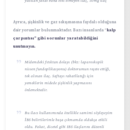
yazılan fakat bana etki etmeyen ilaç, 50mg ilaç
Ayrıca, şişkinlik ve gaz sıkışmasına faydalı olduğuna
dair yorumlar bulunmaktadır. Bazı insanlarda “
kalp
çarpıntısı” gibi sorunlar yaratabildiğini
unutmayın.
Midemdeki fıtıktan dolayı (bkz: laparoskopik
nissen fundoplikasyonu) doktorumun reçete ettiği,
tok alınan ilaç. Saftayı rahatllatığı için
yemeklerin midede şişkinlik yapmasını
önlemektedir.
Bu ilacı kullanımında özellikle samimi söyleyeyim
İBS belirtilerimle başa çıkmamda oldukça etkili
oldu. Fakat, dicetel gibi IBS ilaçlarını düzenli