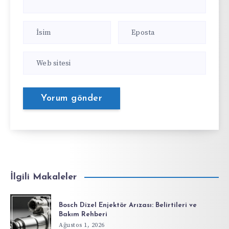
İlgili Makaleler
Bosch Dizel Enjektör Arızası: Belirtileri ve
Bakım Rehberi
Ağustos 1, 2026