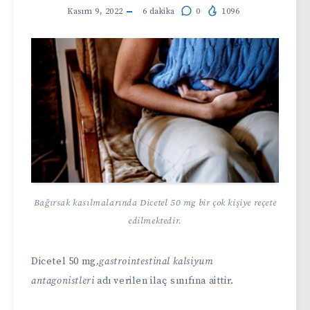
Kasım 9, 2022
6
dakika
0
1096
Bağırsak kasılmalarında Dicetel 50 mg bir çok kişiye reçete
edilmektedir.
Dicetel 50 mg
,gastrointestinal kalsiyum
antagonistleri
adı verilen ilaç sınıfına aittir.