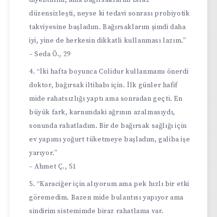
diyebilirim, ama bağırsaklarım biraz
düzensizleşti, neyse ki tedavi sonrası probiyotik
takviyesine başladım. Bağırsaklarım şimdi daha
iyi, yine de herkesin dikkatli kullanması lazım.”
– Seda Ö., 29
“İki hafta boyunca Colidur kullanmamı önerdi
doktor, bağırsak iltihabı için. İlk günler hafif
mide rahatsızlığı yaptı ama sonradan geçti. En
büyük fark, karnımdaki ağrının azalmasıydı,
sonunda rahatladım. Bir de bağırsak sağlığı için
ev yapımı yoğurt tüketmeye başladım, galiba işe
yarıyor.”
– Ahmet Ç., 51
“Karaciğer için alıyorum ama pek hızlı bir etki
göremedim. Bazen mide bulantısı yapıyor ama
sindirim sistemimde biraz rahatlama var.