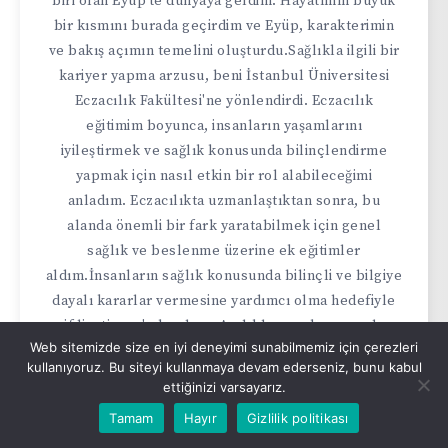
biri olan Eyüp'te dünyaya geldim. Hayatımın büyük
bir kısmını burada geçirdim ve Eyüp, karakterimin
ve bakış açımın temelini oluşturdu.Sağlıkla ilgili bir
kariyer yapma arzusu, beni İstanbul Üniversitesi
Eczacılık Fakültesi'ne yönlendirdi. Eczacılık
eğitimim boyunca, insanların yaşamlarını
iyileştirmek ve sağlık konusunda bilinçlendirme
yapmak için nasıl etkin bir rol alabileceğimi
anladım. Eczacılıkta uzmanlaştıktan sonra, bu
alanda önemli bir fark yaratabilmek için genel
sağlık ve beslenme üzerine ek eğitimler
aldım.İnsanların sağlık konusunda bilinçli ve bilgiye
dayalı kararlar vermesine yardımcı olma hedefiyle
ifdiyeti.com'u kurdum. Aralıklı oruç konusunda
Web sitemizde size en iyi deneyimi sunabilmemiz için çerezleri
kendi kişisel deneyimlerim ve araştırmalarım, bu
kullanıyoruz. Bu siteyi kullanmaya devam ederseniz, bunu kabul
yöntemin insanların sağlıklı bir yaşam
ettiğinizi varsayarız.
sürdürmelerine yardımcı olabileceğini gösterdi. Bu
Tamam
Hayır
Gizlilik politikası
bilgiyi geniş kitlelerle paylaşmak için bu platformu