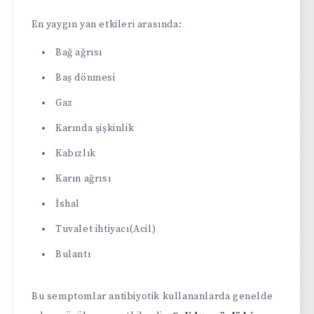
En yaygın yan etkileri arasında:
Bağ ağrısı
Baş dönmesi
Gaz
Karında şişkinlik
Kabızlık
Karın ağrısı
İshal
Tuvalet ihtiyacı(Acil)
Bulantı
Bu semptomlar antibiyotik kullananlarda genelde