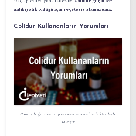
sıkça görülen yan etkilerdir.
Colidur güçlü bir
antibiyotik olduğu için reçetesiz alamazsınız
Colidur Kullananların Yorumları
Coldur bağırsakta enfeksiyona sebep olan bakterilerle
savaşır