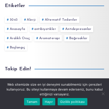
Etiketler
3043
Alerji
Alternatif Tedaviler
Anasayfa
antibiyotikler
Antidepresanlar
Aralıklı Oruç
Aromaterapi
Bağırsaklar
Başlangıç
Takip Edin!
Web sitemizde size en iyi deneyimi sunabilmemiz için çerezleri
kullanıyoruz. Bu siteyi kullanmaya devam ederseniz, bunu kabul
ettiğinizi varsayarız.
Tamam
Hayır
Gizlilik politikası