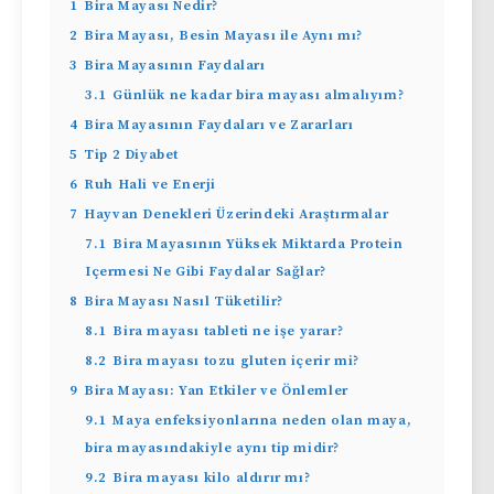
1
Bira Mayası Nedir?
2
Bira Mayası, Besin Mayası ile Aynı mı?
3
Bira Mayasının Faydaları
3.1
Günlük ne kadar bira mayası almalıyım?
4
Bira Mayasının Faydaları ve Zararları
5
Tip 2 Diyabet
6
Ruh Hali ve Enerji
7
Hayvan Denekleri Üzerindeki Araştırmalar
7.1
Bira Mayasının Yüksek Miktarda Protein
Içermesi Ne Gibi Faydalar Sağlar?
8
Bira Mayası Nasıl Tüketilir?
8.1
Bira mayası tableti ne işe yarar?
8.2
Bira mayası tozu gluten içerir mi?
9
Bira Mayası: Yan Etkiler ve Önlemler
9.1
Maya enfeksiyonlarına neden olan maya,
bira mayasındakiyle aynı tip midir?
9.2
Bira mayası kilo aldırır mı?