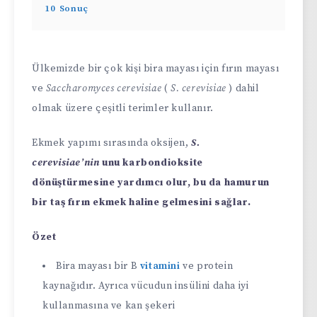
10
Sonuç
Ülkemizde bir çok kişi bira mayası için fırın mayası
ve
Saccharomyces cerevisiae
(
S. cerevisiae
) dahil
olmak üzere çeşitli terimler kullanır.
Ekmek yapımı sırasında oksijen,
S.
cerevisiae’nin
unu karbondioksite
dönüştürmesine yardımcı olur, bu da hamurun
bir taş fırın ekmek haline gelmesini sağlar.
Özet
Bira mayası bir B
vitamini
ve protein
kaynağıdır. Ayrıca vücudun insülini daha iyi
kullanmasına ve kan şekeri