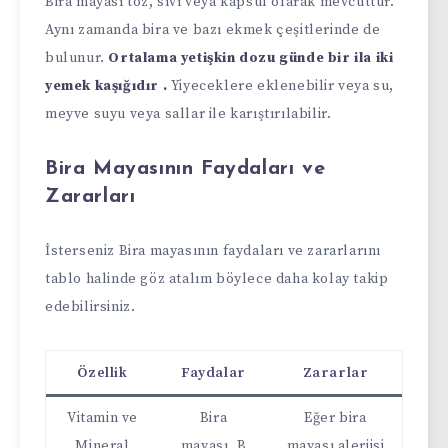
Bira mayası toz, sıvı veya kapsül olarak mevcuttur.
Aynı zamanda bira ve bazı ekmek çeşitlerinde de
bulunur.
Ortalama yetişkin dozu günde bir ila iki
yemek kaşığıdır .
Yiyeceklere eklenebilir veya su,
meyve suyu veya sallar ile karıştırılabilir.
Bira Mayasının Faydaları ve
Zararları
İsterseniz Bira mayasının faydaları ve zararlarını
tablo halinde göz atalım böylece daha kolay takip
edebilirsiniz.
Özellik
Faydalar
Zararlar
Vitamin ve
Bira
Eğer bira
Mineral
mayası, B
mayası alerjisi