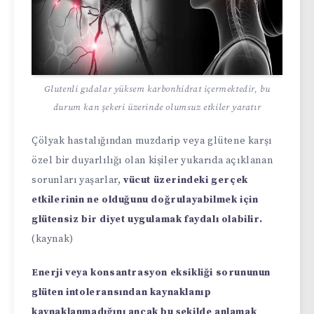
Glutenli gıdalar yüksem karbonhidrat içermektedir, bu
durum kan şekeri üzerinde olumsuz etkiler yaratır
Çölyak hastalığından muzdarip veya glütene karşı
özel bir duyarlılığı olan kişiler yukarıda açıklanan
sorunları yaşarlar,
vücut üzerindeki gerçek
etkilerinin ne olduğunu doğrulayabilmek için
glütensiz bir diyet uygulamak faydalı olabilir.
(kaynak)
Enerji veya konsantrasyon eksikliği sorununun
glüten intoleransından kaynaklanıp
kaynaklanmadığını ancak bu şekilde anlamak