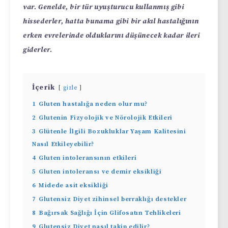
var. Genelde, bir tür uyuşturucu kullanmış gibi
hissederler, hatta bunama gibi bir akıl hastalığının
erken evrelerinde olduklarını düşünecek kadar ileri
giderler.
İçerik
gizle
1
Gluten hastalığa neden olur mu?
2
Glutenin Fizyolojik ve Nörolojik Etkileri
3
Glütenle İlgili Bozukluklar Yaşam Kalitesini
Nasıl Etkileyebilir?
4
Gluten intoleransının etkileri
5
Gluten intoleransı ve demir eksikliği
6
Midede asit eksikliği
7
Glutensiz Diyet zihinsel berraklığı destekler
8
Bağırsak Sağlığı İçin Glifosatın Tehlikeleri
9
Glutensiz Diyet nasıl takip edilir?