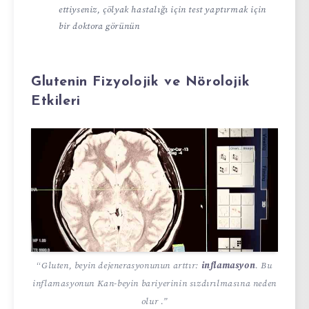
ettiyseniz, çölyak hastalığı için test yaptırmak için
bir doktora görünün
Glutenin Fizyolojik ve Nörolojik
Etkileri
“
Gluten, beyin dejenerasyonunun arttır:
inflamasyon
. Bu
inflamasyonun Kan-beyin bariyerinin sızdırılmasına neden
olur .”