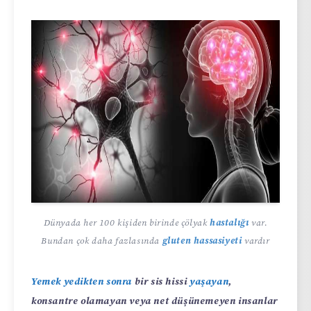
Dünyada her 100 kişiden birinde çölyak
hastalığı
var.
Bundan çok daha fazlasında
gluten hassasiyeti
vardır
Yemek yedikten sonra
bir sis hissi
yaşayan
,
konsantre olamayan veya net düşünemeyen insanlar