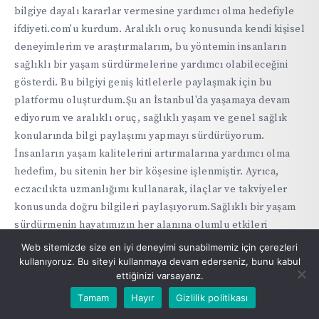
bilgiye dayalı kararlar vermesine yardımcı olma hedefiyle
ifdiyeti.com'u kurdum. Aralıklı oruç konusunda kendi kişisel
deneyimlerim ve araştırmalarım, bu yöntemin insanların
sağlıklı bir yaşam sürdürmelerine yardımcı olabileceğini
gösterdi. Bu bilgiyi geniş kitlelerle paylaşmak için bu
platformu oluşturdum.Şu an İstanbul'da yaşamaya devam
ediyorum ve aralıklı oruç, sağlıklı yaşam ve genel sağlık
konularında bilgi paylaşımı yapmayı sürdürüyorum.
İnsanların yaşam kalitelerini artırmalarına yardımcı olma
hedefim, bu sitenin her bir köşesine işlenmiştir. Ayrıca,
eczacılıkta uzmanlığımı kullanarak, ilaçlar ve takviyeler
konusunda doğru bilgileri paylaşıyorum.Sağlıklı bir yaşam
sürdürmenin hayatımızın her alanına olumlu etkileri
olduğuna inanıyorum ve bu inançla ifdiyeti.com'u
Web sitemizde size en iyi deneyimi sunabilmemiz için çerezleri
büyütmeye ve geliştirmeye devam ediyorum. Hedefim, bu
kullanıyoruz. Bu siteyi kullanmaya devam ederseniz, bunu kabul
ettiğinizi varsayarız.
platformu Türkiye'nin en güvenilir sağlık ve beslenme
kaynaklarından biri haline getirmek.Ben Onur Taş,
Tamam
Hayır
Gizlilik politikası
sağlığınızı ve yaşam kalitenizi iyileştirmeniz için buradayım.