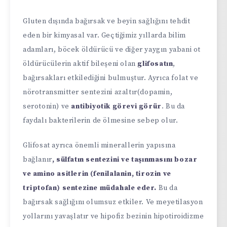
Gluten dışında bağırsak ve beyin sağlığını tehdit
eden bir kimyasal var. Geçtiğimiz yıllarda bilim
adamları, böcek öldürücü ve diğer yaygın yabani ot
öldürücülerin aktif bileşeni olan
glifosatın
,
bağırsakları etkilediğini bulmuştur. Ayrıca folat ve
nörotransmitter sentezini azaltır(dopamin,
serotonin) ve
antibiyotik görevi görür
. Bu da
faydalı bakterilerin de ölmesine sebep olur.
Glifosat ayrıca önemli minerallerin yapısına
bağlanır
, sülfatın sentezini ve taşınmasını bozar
ve amino asitlerin (fenilalanin, tirozin ve
triptofan) sentezine müdahale eder.
Bu da
bağırsak sağlığını olumsuz etkiler. Ve meyetilasyon
yollarını yavaşlatır ve hipofiz bezinin hipotiroidizme