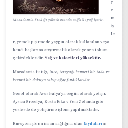
y
e
m
Macadamia Fındığı yüksek oranda sağlıklı yağ içerir.
iş
le
r, yemek pişirmede yaygın olarak kullanılan veya
kendi başlarına atıştırmalık olarak yenen tohum
çekirdekleridir.
Yağ ve kalorileri yüksektir.
Macadamia fıstığı,
ince, tereyağı benzeri bir tada ve
kremsi bir dokuya sahip ağaç fındıklarıdır.
Genel olarak Avustralya’ya özgün olarak yetişir.
Ayrıca Brezilya, Kosta Rika v Yeni Zelanda gibi
yerlerde de yetiştirme işlemi yapılmaktadır.
Kuruyemişlerin insan sağlığına olan
faydaları
nı