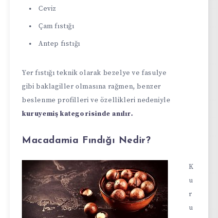
Ceviz
Çam fıstığı
Antep fıstığı
Yer fıstığı teknik olarak bezelye ve fasulye
gibi baklagiller olmasına rağmen, benzer
beslenme profilleri ve özellikleri nedeniyle
kuruyemiş kategorisinde anılır.
Macadamia Fındığı Nedir?
K
u
r
u