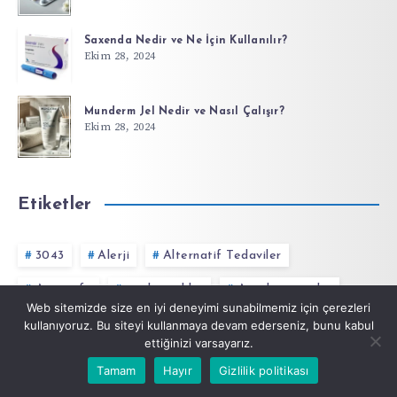
Saxenda Nedir ve Ne İçin Kullanılır?
Ekim 28, 2024
Munderm Jel Nedir ve Nasıl Çalışır?
Ekim 28, 2024
Etiketler
3043
Alerji
Alternatif Tedaviler
Anasayfa
antibiyotikler
Antidepresanlar
Web sitemizde size en iyi deneyimi sunabilmemiz için çerezleri
Aralıklı Oruç
Aromaterapi
Bağırsaklar
kullanıyoruz. Bu siteyi kullanmaya devam ederseniz, bunu kabul
ettiğinizi varsayarız.
Başlangıç
Tamam
Hayır
Gizlilik politikası