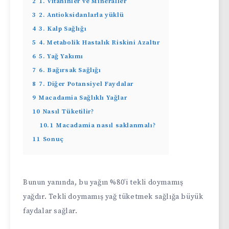
2
1. Vitaninler ve Mineraller
3
2. Antioksidanlarla yüklü
4
3. Kalp Sağlığı
5
4. Metabolik Hastalık Riskini Azaltır
6
5. Yağ Yakımı
7
6. Bağırsak Sağlığı
8
7. Diğer Potansiyel Faydalar
9
Macadamia Sağlıklı Yağlar
10
Nasıl Tüketilir?
10.1
Macadamia nasıl saklanmalı?
11
Sonuç
Bunun yanında, bu yağın %80’i tekli doymamış
yağdır. Tekli doymamış yağ tüketmek sağlığa büyük
faydalar sağlar.