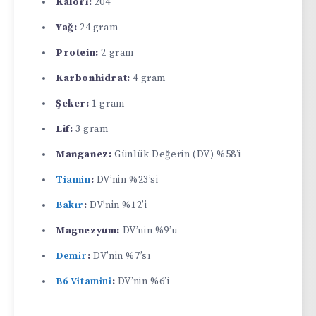
Kalori:
204
Yağ:
24 gram
Protein:
2 gram
Karbonhidrat:
4 gram
Şeker:
1 gram
Lif:
3 gram
Manganez:
Günlük Değerin (DV) %58’i
Tiamin
:
DV’nin %23’si
Bakır
:
DV’nin %12’i
Magnezyum:
DV’nin %9’u
Demir
:
DV’nin %7’sı
B6 Vitamini
:
DV’nin %6’i