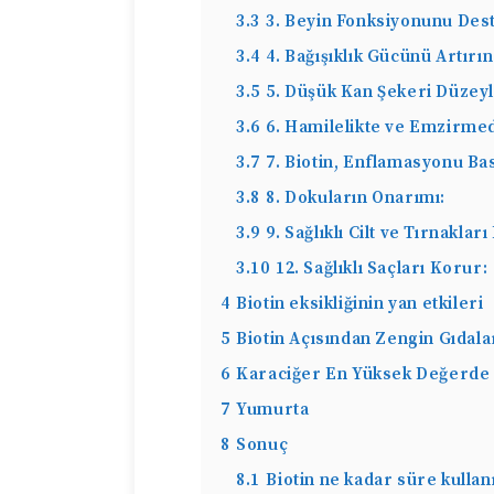
3.3
3. Beyin Fonksiyonunu Dest
3.4
4. Bağışıklık Gücünü Artırın
3.5
5. Düşük Kan Şekeri Düzeyl
3.6
6. Hamilelikte ve Emzirme
3.7
7. Biotin, Enflamasyonu Bast
3.8
8. Dokuların Onarımı:
3.9
9. Sağlıklı Cilt ve Tırnaklar
3.10
12. Sağlıklı Saçları Korur:
4
Biotin eksikliğinin yan etkileri
5
Biotin Açısından Zengin Gıdala
6
Karaciğer En Yüksek Değerde B
7
Yumurta
8
Sonuç
8.1
Biotin ne kadar süre kullan