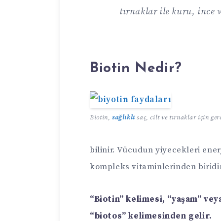
tırnaklar ile kuru, ince 
Biotin Nedir?
Biotin,
sağlıklı
saç, cilt ve tırnaklar için ge
bilinir. Vücudun yiyecekleri ene
kompleks vitaminlerinden biridir
“Biotin” kelimesi, “yaşam” vey
“biotos” kelimesinden gelir.