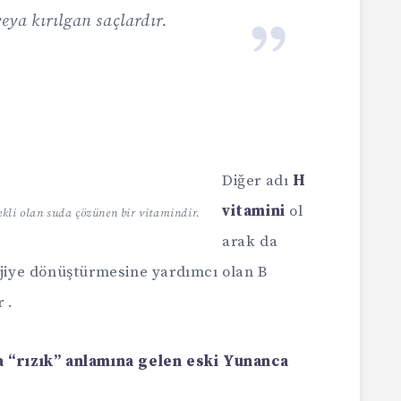
veya kırılgan saçlardır.
Diğer adı
H
vitamini
ol
rekli olan suda çözünen bir vitamindir.
arak da
rjiye dönüştürmesine yardımcı olan B
 .
a “rızık” anlamına gelen eski Yunanca