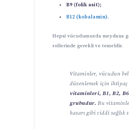
B9 (folik asit);
B12 (kobalamin).
Hepsi vücudumuzda meydana gel
rollerinde gerekli ve temeldir.
Vitaminler, vücudun beli
düzenlemek için ihtiyaç
vitaminleri, B1, B2, B6
grubudur.
Bu vitaminler
hasarı gibi ciddi sağlık 