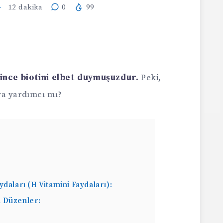
12
dakika
0
99
lince
biotin
i elbet duymuşuzdur.
Peki,
ya yardımcı mı?
aydaları (H Vitamini Faydaları):
i Düzenler: