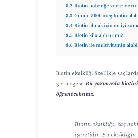
8.2
Biotin böbreğe zarar verir
8.3
Günde 5000 mcg biotin alab
8.4
Biotin almak için en iyi za
8.5
Biotin kilo aldırır mı?
8.6
Biotin ile multivitamin alab
Biotin eksikliği özellikle saçla
göstergesi.
Bu yazımızda biotin
öğreneceksiniz.
Biotin eksikliği, saç dök
işaretidir. Bu eksikliğin 