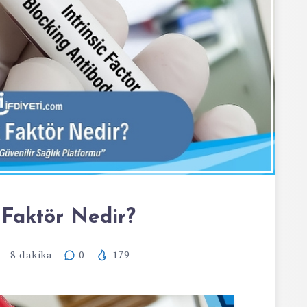
k Faktör Nedir?
8
dakika
0
179