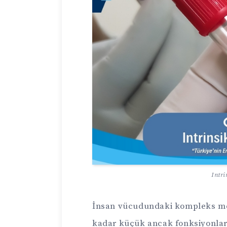
Intri
İnsan vücudundaki kompleks m
kadar küçük ancak fonksiyonları