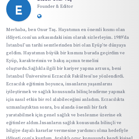
Founder & Editor
E
Website:
https://ifdiyeti.com
Merhaba, ben Onur Taş. Hayatımın en önemli kısmı olan
ifdiyeti.com'un arkasındaki isim olarak sizlerleyim. 1989'da
İstanbul'un tarihi semtlerinden biri olan Eyüp'te dünyaya
geldim. Hayatımın büyük bir kısmını burada geçirdim ve
Eyüp, karakterimin ve bakış açımın temelini
oluşturdu.Sağlıkla ilgili bir kariyer yapma arzusu, beni
İstanbul Üniversitesi Eczacılık Fakültesi'ne yönlendirdi.
Eczacılık eğitimim boyunca, insanların yaşamlarını
iyileştirmek ve sağlık konusunda bilinçlendirme yapmak
için nasıl etkin bir rol alabileceğimi anladım. Eczacılıkta
uzmanlaştıktan sonra, bu alanda önemli bir fark
yaratabilmek için genel sağlık ve beslenme üzerine ek
eğitimler aldım.İnsanların sağlık konusunda bilinçli ve
bilgiye dayalı kararlar vermesine yardımcı olma hedefiyle
ifdiyeti.com'u kurdum. Aralıklı oruç konusunda kendi kişisel