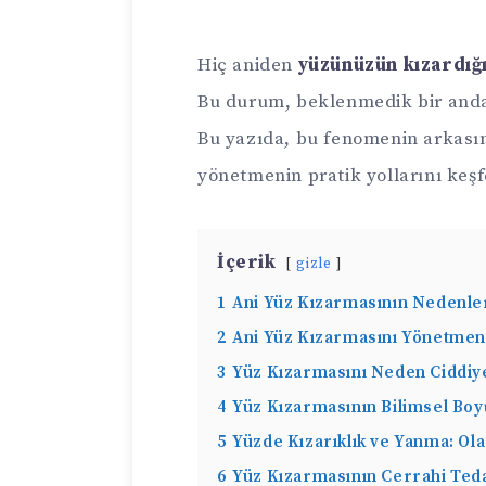
Hiç aniden
yüzünüzün kızardığı
Bu durum, beklenmedik bir anda g
Bu yazıda, bu fenomenin arkası
yönetmenin pratik yollarını keş
İçerik
gizle
1
Ani Yüz Kızarmasının Nedenler
2
Ani Yüz Kızarmasını Yönetmeni
3
Yüz Kızarmasını Neden Ciddiye
4
Yüz Kızarmasının Bilimsel Boy
5
Yüzde Kızarıklık ve Yanma: Ola
6
Yüz Kızarmasının Cerrahi Teda