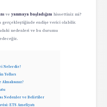
nı
ve
yanmaya başladığını
hissettiniz mi?
erçekleştiğinde endişe verici olabilir.
ndaki nedenleri ve bu durumu
fedeceğiz.
i Nelerdir?
n Yolları
 Almalısınız?
utu
sı Nedenler ve Belirtiler
visi: ETS Ameliyatı