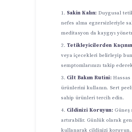
Sakin Kalın:
Duygusal tetik
nefes alma egzersizleriyle s
meditasyon da kaygıyı yönetm
Tetikleyicilerden Kaçının
veya içecekleri belirleyip bu
semptomlarınızı takip ederek b
Cilt Bakım Rutini:
Hassas c
ürünlerini kullanın. Sert peel
sahip ürünleri tercih edin.
Cildinizi Koruyun:
Güneş ı
artırabilir. Günlük olarak ge
kullanarak cildinizi koruyun.