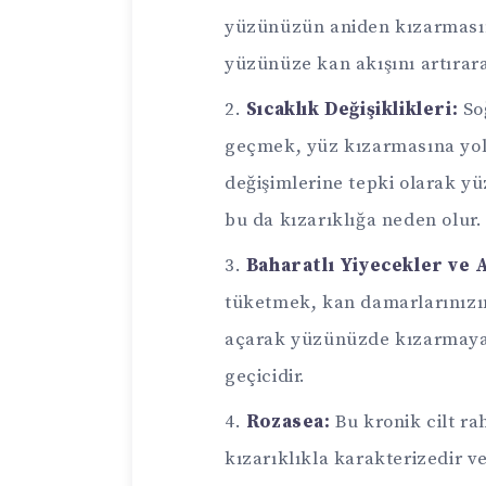
yüzünüzün aniden kızarmasın
yüzünüze kan akışını artırarak
Sıcaklık Değişiklikleri:
So
geçmek, yüz kızarmasına yol 
değişimlerine tepki olarak y
bu da kızarıklığa neden olur.
Baharatlı Yiyecekler ve A
tüketmek, kan damarlarınızı
açarak yüzünüzde kızarmaya 
geçicidir.
Rozasea:
Bu kronik cilt ra
kızarıklıkla karakterizedir 