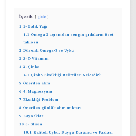
İçerik
gizle
1
1- Balık Yağı
1.1
Omega 3 açısından zengin gıdaların özet
tablosu
2
Düzenli Omega-3 ve Uyku
3
2- D Vitamini
4
3. Çinko
4.1
Çinko Eksikliği Belirtileri Nelerdir?
5
Önerilen alım
6
4. Magnezyum
7
Eksikliği Problem
8
Önerilen günlük alım miktarı
9
Kaynaklar
10
5- Glisin
10.1
Kaliteli Uyku, Duygu Durumu ve Fazlası