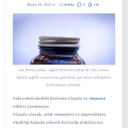
Nisan 20, 2022
12
dakika
0
163
Son birkaç yılda, sağlık bilincine sahip bir dizi insan,
belirli sağlık sorunlarını gidermek için besin takviyeleri
kullanmaya yöneldi.
Gıda sektöründeki ilerleme olumlu ve
olumsuz
etkiler yaratmıştır.
Olumlu olarak, artık vitaminler ve minerallerin
eksikliği halinde yüksek dozlarda alabiliyoruz.