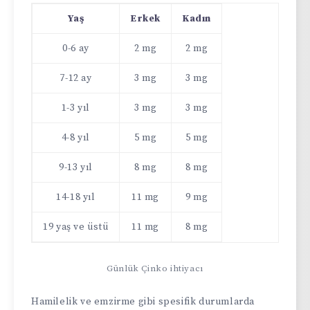
Yaş
Erkek
Kadın
0-6 ay
2 mg
2 mg
7-12 ay
3 mg
3 mg
1-3 yıl
3 mg
3 mg
4-8 yıl
5 mg
5 mg
9-13 yıl
8 mg
8 mg
14-18 yıl
11 mg
9 mg
19 yaş ve üstü
11 mg
8 mg
Günlük Çinko ihtiyacı
Hamilelik ve emzirme gibi spesifik durumlarda