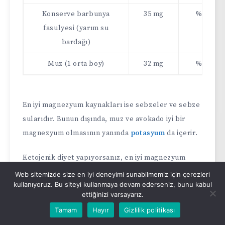
Konserve barbunya
35 mg
%9
fasulyesi (yarım su
bardağı)
Muz (1 orta boy)
32 mg
%8
En iyi magnezyum kaynakları ise sebzeler ve sebze
sularıdır. Bunun dışında, muz ve avokado iyi bir
magnezyum olmasının yanında
potasyum
da içerir.
Ketojenik diyet yapıyorsanız, en iyi magnezyum
kaynakları kuşkusuz koyu yapraklı sebzeler ve
Web sitemizde size en iyi deneyimi sunabilmemiz için çerezleri
kullanıyoruz. Bu siteyi kullanmaya devam ederseniz, bunu kabul
avokadodur.
ettiğinizi varsayarız.
Tamam
Hayır
Gizlilik politikası
5- Glisin