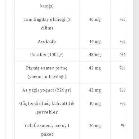
kaşığı)
Tam buğday ekmeği (2
46 mg
%12
dilim)
Avokado
44 mg
%11
Patates (100 gr)
43 mg
%11
Pişmiş esmer pirinç
42 mg
%11
(yarım su bardağı)
Az yağlı yoğurt (226 gr)
42 mg
%11
Güçlendirilmiş kahvaltılık
40 mg
%10
gevrekler
Yulaf ezmesi, hazır, 1
36 mg
%9
paket