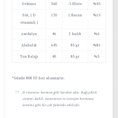
Orkinos
360
.5 fileto
%45
Süt, ( D
120
1 fincan
%15
vitaminli )
sardalya
46
2 balık
%6
Alabalık
645
85 gr
%81
Ton Balığı
40
85 gr
%5
*Günde 800 IU baz alınmıştır.
D vitamini hormon gibi hareket eder. Bağışıklık
sistemi dahil, testosteron ve ostrojen hormonu
üretimi gibi bir çok faktörde etkilidir.