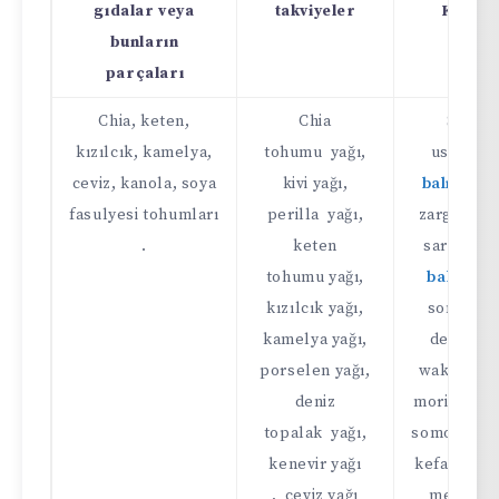
gıdalar veya
takviyeler
Kaynak
bunların
parçaları
Chia, keten,
Chia
Sardal
kızılcık, kamelya,
tohumu yağı,
uskumru
ceviz, kanola, soya
kivi yağı,
balığı
, pa
fasulyesi tohumları
perilla yağı,
zargana, is
.
keten
sardunya,
tohumu yağı,
balığı
, m
kızılcık yağı,
somon, h
kamelya yağı,
deniz ma
porselen yağı,
wakame y
deniz
morina kara
topalak yağı,
somon yumu
kenevir yağı
kefal, uçan
, ceviz yağı
mersin ba