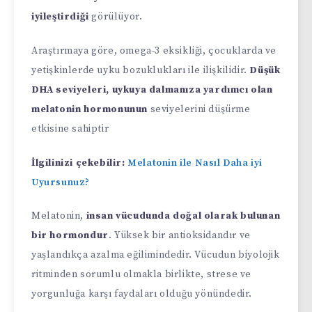
iyileştirdiği
görülüyor.
Araştırmaya göre, omega-3 eksikliği, çocuklarda ve
yetişkinlerde uyku bozuklukları ile ilişkilidir.
Düşük
DHA seviyeleri, uykuya dalmanıza yardımcı olan
melatonin hormonunun
seviyelerini düşürme
etkisine sahiptir
İlgilinizi çekebilir:
Melatonin ile Nasıl Daha iyi
Uyursunuz?
Melatonin,
insan vücudunda doğal olarak bulunan
bir hormondur
. Yüksek bir antioksidandır ve
yaşlandıkça azalma eğilimindedir. Vücudun biyolojik
ritminden sorumlu olmakla birlikte, strese ve
yorgunluğa karşı faydaları olduğu yönündedir.