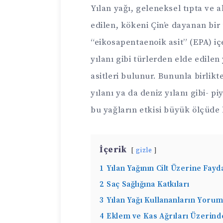
Yılan yağı, geleneksel tıpta ve a
edilen, kökeni Çin’e dayanan bir
“eikosapentaenoik asit” (EPA) içe
yılanı gibi türlerden elde edil
asitleri bulunur. Bununla birlikte
yılanı ya da deniz yılanı gibi- p
bu yağların etkisi büyük ölçüde b
İçerik
gizle
1
Yılan Yağının Cilt Üzerine Fayd
2
Saç Sağlığına Katkıları
3
Yılan Yağı Kullananların Yorum
4
Eklem ve Kas Ağrıları Üzerinde