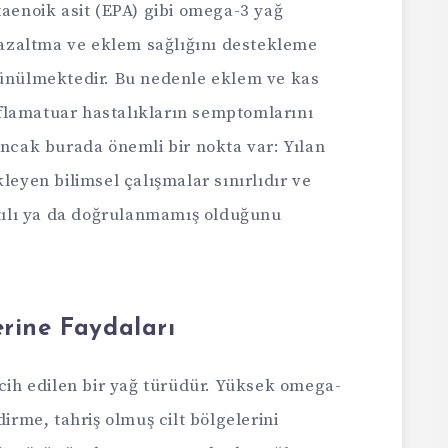
taenoik asit (EPA) gibi omega-3 yağ
ı azaltma ve eklem sağlığını destekleme
şünülmektedir. Bu nedenle eklem ve kas
inflamatuar hastalıkların semptomlarını
Ancak burada önemli bir nokta var: Yılan
leyen bilimsel çalışmalar sınırlıdır ve
rtılı ya da doğrulanmamış olduğunu
erine Faydaları
rcih edilen bir yağ türüdür. Yüksek omega-
dirme, tahriş olmuş cilt bölgelerini