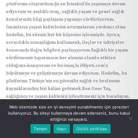
platformu oluşturdum.Şu an İstanbul'da yaşamaya devam
ediyorum ve aralıklı oruç, sağlıklı yaşam ve genel sağlık
konularında bilgi paylaşımı yapmayı sürdürüyorum.
İnsanların yaşam kalitelerini artırmalarına yardımcı olma
hedefim, bu sitenin her bir köşesine işlenmiştir. Ayrıca,
eczacılıkta uzmanlığımı kullanarak, ilaçlar ve takviyeler
konusunda doğru bilgileri paylaşıyorum.Sağlıklı bir yaşam
sürdürmenin hayatımızın her alanına olumlu etkileri
olduğuna inanıyorum ve bu inançla ifdiyeti.com'u
büyütmeye ve geliştirmeye devam ediyorum. Hedefim, bu
platformu Türkiye'nin en güvenilir sağlık ve beslenme
kaynaklarından biri haline getirmek.Ben Onur Taş,
sağlığınızı ve yaşam kalitenizi iyileştirmeniz için buradayım.
Sizinle bu yolculukta birlikte olmayı dört gözle
Web sitemizde size en iyi deneyimi sunabilmemiz için çerezleri
bekliyorum.
kullanıyoruz. Bu siteyi kullanmaya devam ederseniz, bunu kabul
ettiğinizi varsayarız.
Tamam
Hayır
Gizlilik politikası