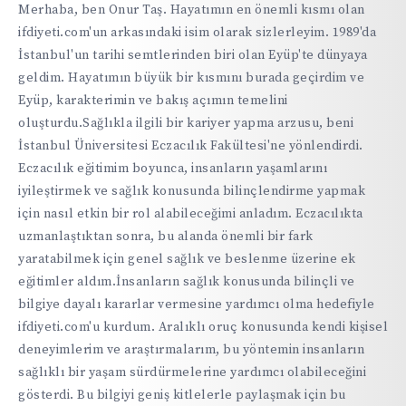
Merhaba, ben Onur Taş. Hayatımın en önemli kısmı olan
ifdiyeti.com'un arkasındaki isim olarak sizlerleyim. 1989'da
İstanbul'un tarihi semtlerinden biri olan Eyüp'te dünyaya
geldim. Hayatımın büyük bir kısmını burada geçirdim ve
Eyüp, karakterimin ve bakış açımın temelini
oluşturdu.Sağlıkla ilgili bir kariyer yapma arzusu, beni
İstanbul Üniversitesi Eczacılık Fakültesi'ne yönlendirdi.
Eczacılık eğitimim boyunca, insanların yaşamlarını
iyileştirmek ve sağlık konusunda bilinçlendirme yapmak
için nasıl etkin bir rol alabileceğimi anladım. Eczacılıkta
uzmanlaştıktan sonra, bu alanda önemli bir fark
yaratabilmek için genel sağlık ve beslenme üzerine ek
eğitimler aldım.İnsanların sağlık konusunda bilinçli ve
bilgiye dayalı kararlar vermesine yardımcı olma hedefiyle
ifdiyeti.com'u kurdum. Aralıklı oruç konusunda kendi kişisel
deneyimlerim ve araştırmalarım, bu yöntemin insanların
sağlıklı bir yaşam sürdürmelerine yardımcı olabileceğini
gösterdi. Bu bilgiyi geniş kitlelerle paylaşmak için bu