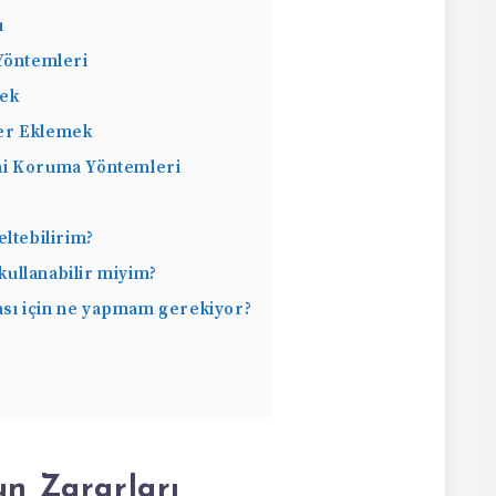
ı
Yöntemleri
mek
er Eklemek
ni Koruma Yöntemleri
eltebilirim?
ullanabilir miyim?
sı için ne yapmam gerekiyor?
un Zararları