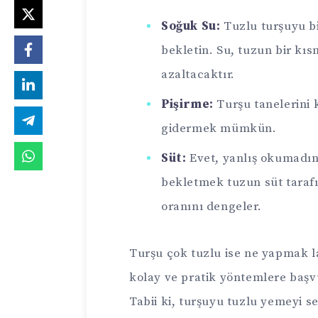
Soğuk Su:
Tuzlu turşuyu b
bekletin. Su, tuzun bir kı
azaltacaktır.
Pişirme:
Turşu tanelerini 
gidermek mümkün.
Süt:
Evet, yanlış okumadını
bekletmek tuzun süt taraf
oranını dengeler.
Turşu çok tuzlu ise ne yapmak 
kolay ve pratik yöntemlere başvu
Tabii ki, turşuyu tuzlu yemeyi s