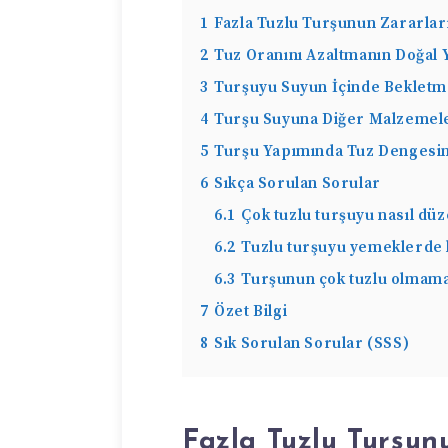
1
Fazla Tuzlu Turşunun Zararlar
2
Tuz Oranını Azaltmanın Doğal 
3
Turşuyu Suyun İçinde Beklet
4
Turşu Suyuna Diğer Malzemel
5
Turşu Yapımında Tuz Dengesi
6
Sıkça Sorulan Sorular
6.1
Çok tuzlu turşuyu nasıl düz
6.2
Tuzlu turşuyu yemeklerde k
6.3
Turşunun çok tuzlu olmama
7
Özet Bilgi
8
Sık Sorulan Sorular (SSS)
Fazla Tuzlu Turşun