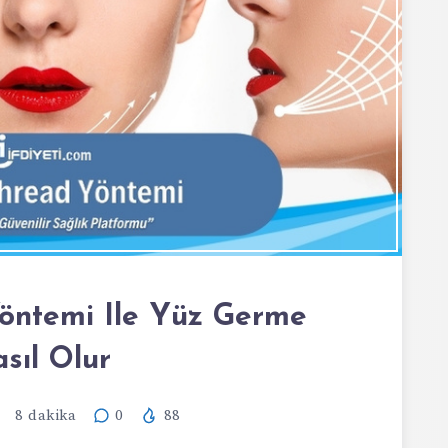
öntemi Ile Yüz Germe
sıl Olur
8
dakika
0
88