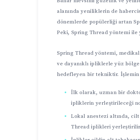
Bahar mevsimi güzellik ve yenile
alanında yeniliklerin de habercis
dönemlerde popülerliği artan Sp
Peki, Spring Thread yöntemi ile
Spring Thread yöntemi, medikal 
ve dayanıklı ipliklerle yüz bölg
hedefleyen bir tekniktir. İşlemin
İlk olarak, uzman bir dokto
ipliklerin yerleştirileceği n
Lokal anestezi altında, cil
Thread iplikleri yerleştirilir
İplikler cildin alt tabakası