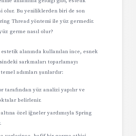
nme anlamına geldiği gibi, estetik
i olur. Bu yeniliklerden biri de son
ring Thread yöntemi ile yüz germedir.
 yüz germe nasıl olur?
estetik alanında kullanılan ince, esnek
esindeki sarkmaları toparlamayı
 temel adımları şunlardır:
r tarafından yüz analizi yapılır ve
oktalar belirlenir.
t altına özel iğneler yardımıyla Spring
.
na yerleşince, hafif bir germe etkisi