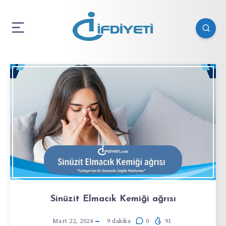
Sinüzit Elmacık Kemiği ağrısı
Mart 22, 2024
9
dakika
0
91