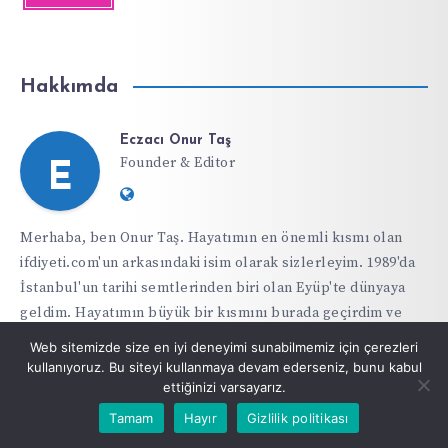
Hakkımda
Eczacı Onur Taş
Founder & Editor
E
Website:
https://ifdiyeti.com
Merhaba, ben Onur Taş. Hayatımın en önemli kısmı olan
ifdiyeti.com'un arkasındaki isim olarak sizlerleyim. 1989'da
İstanbul'un tarihi semtlerinden biri olan Eyüp'te dünyaya
geldim. Hayatımın büyük bir kısmını burada geçirdim ve
Eyüp, karakterimin ve bakış açımın temelini
Web sitemizde size en iyi deneyimi sunabilmemiz için çerezleri
oluşturdu.Sağlıkla ilgili bir kariyer yapma arzusu, beni
kullanıyoruz. Bu siteyi kullanmaya devam ederseniz, bunu kabul
İstanbul Üniversitesi Eczacılık Fakültesi'ne yönlendirdi.
ettiğinizi varsayarız.
Eczacılık eğitimim boyunca, insanların yaşamlarını
Tamam
Hayır
Gizlilik politikası
iyileştirmek ve sağlık konusunda bilinçlendirme yapmak