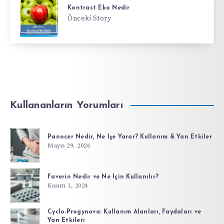
Kontrast Eko Nedir
Önceki Story
Kullananların Yorumları
Panocer Nedir, Ne İşe Yarar? Kullanım & Yan Etkiler
Mayıs 29, 2026
Faverin Nedir ve Ne İçin Kullanılır?
Kasım 1, 2024
Cyclo-Progynova: Kullanım Alanları, Faydaları ve
Yan Etkileri