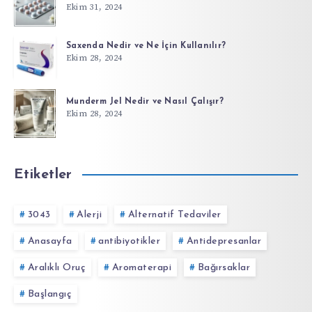
Ekim 31, 2024
Saxenda Nedir ve Ne İçin Kullanılır?
Ekim 28, 2024
Munderm Jel Nedir ve Nasıl Çalışır?
Ekim 28, 2024
Etiketler
3043
Alerji
Alternatif Tedaviler
Anasayfa
antibiyotikler
Antidepresanlar
Aralıklı Oruç
Aromaterapi
Bağırsaklar
Başlangıç