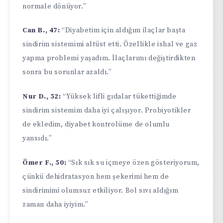
normale dönüyor.”
Can B., 47:
“Diyabetim için aldığım ilaçlar başta
sindirim sistemimi altüst etti. Özellikle ishal ve gaz
yapma problemi yaşadım. İlaçlarımı değiştirdikten
sonra bu sorunlar azaldı.”
Nur D., 52:
“Yüksek lifli gıdalar tükettiğimde
sindirim sistemim daha iyi çalışıyor. Probiyotikler
de ekledim, diyabet kontrolüme de olumlu
yansıdı.”
Ömer F., 50:
“Sık sık su içmeye özen gösteriyorum,
çünkü dehidratasyon hem şekerimi hem de
sindirimimi olumsuz etkiliyor. Bol sıvı aldığım
zaman daha iyiyim.”