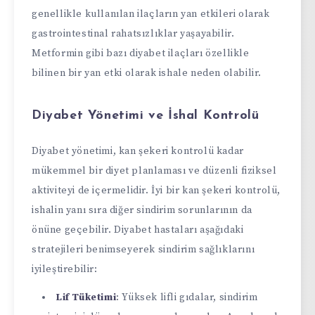
genellikle kullanılan ilaçların yan etkileri olarak
gastrointestinal rahatsızlıklar yaşayabilir.
Metformin gibi bazı diyabet ilaçları özellikle
bilinen bir yan etki olarak ishale neden olabilir.
Diyabet Yönetimi ve İshal Kontrolü
Diyabet yönetimi, kan şekeri kontrolü kadar
mükemmel bir diyet planlaması ve düzenli fiziksel
aktiviteyi de içermelidir. İyi bir kan şekeri kontrolü,
ishalin yanı sıra diğer sindirim sorunlarının da
önüne geçebilir. Diyabet hastaları aşağıdaki
stratejileri benimseyerek sindirim sağlıklarını
iyileştirebilir:
Lif Tüketimi
: Yüksek lifli gıdalar, sindirim