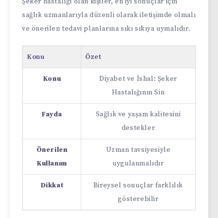
Şeker hastalığı olan kişiler, en iyi sonuçlar için
sağlık uzmanlarıyla düzenli olarak iletişimde olmalı
ve önerilen tedavi planlarına sıkı sıkıya uymalıdır.
Konu
Özet
Konu
Diyabet ve İshal: Şeker
Hastalığının Sin
Fayda
Sağlık ve yaşam kalitesini
destekler
Önerilen
Uzman tavsiyesiyle
Kullanım
uygulanmalıdır
Dikkat
Bireysel sonuçlar farklılık
gösterebilir