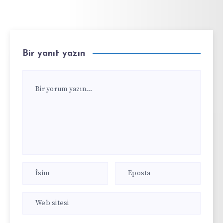
Bir yanıt yazın