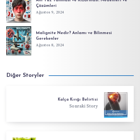
Ani Yüz Yanması ve Kızarması: Nedenleri ve
Çözümleri
Ağustos 9, 2024
Malignite Nedir? Anlamı ve Bilinmesi
Gerekenler
Ağustos 8, 2024
Diğer Storyler
Kalça Kırığı Belirtisi
Sonraki Story