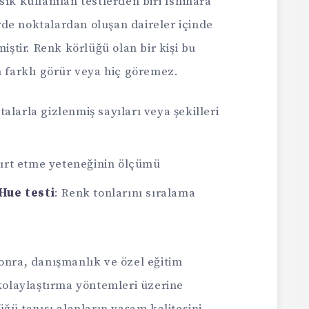
sık kullanılan testlerden biri Ishihara
lerde noktalardan oluşan daireler içinde
miştir. Renk körlüğü olan bir kişi bu
n farklı görür veya hiç göremez.
talarla gizlenmiş sayıları veya şekilleri
yırt etme yeteneğinin ölçümü
Hue testi
: Renk tonlarını sıralama
onra, danışmanlık ve özel eğitim
 kolaylaştırma yöntemleri üzerine