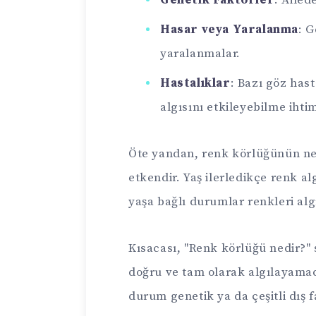
Genetik Faktörler
: Aile
Hasar veya Yaralanma
: 
yaralanmalar.
Hastalıklar
: Bazı göz hast
algısını etkileyebilme ihtim
Öte yandan, renk körlüğünün ned
etkendir. Yaş ilerledikçe renk alg
yaşa bağlı durumlar renkleri alg
Kısacası, "Renk körlüğü nedir?" 
doğru ve tam olarak algılayamad
durum genetik ya da çeşitli dış fa