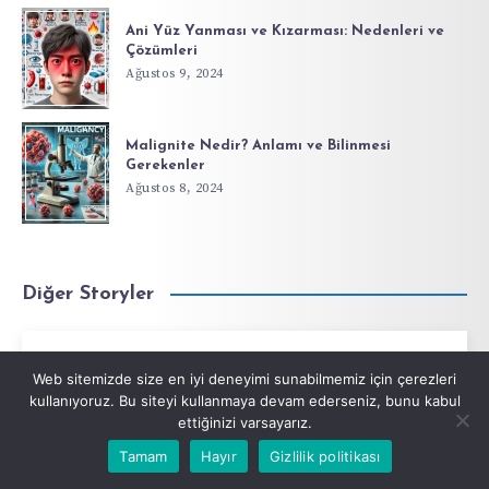
Ani Yüz Yanması ve Kızarması: Nedenleri ve
Çözümleri
Ağustos 9, 2024
Malignite Nedir? Anlamı ve Bilinmesi
Gerekenler
Ağustos 8, 2024
Diğer Storyler
Web sitemizde size en iyi deneyimi sunabilmemiz için çerezleri
Ameliyat Sonrası Dikişlerde Enfeksiyon
kullanıyoruz. Bu siteyi kullanmaya devam ederseniz, bunu kabul
Sonraki Story
ettiğinizi varsayarız.
Tamam
Hayır
Gizlilik politikası