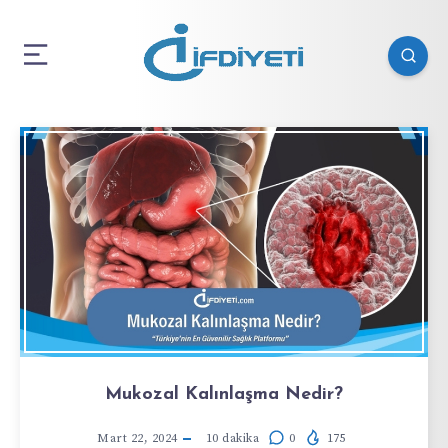
Mukozal Kalınlaşma Nedir?
Mart 22, 2024
10
dakika
0
175