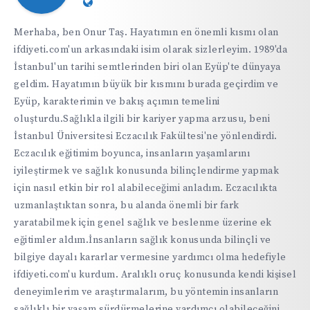
Website:
https://ifdiyeti.com
Merhaba, ben Onur Taş. Hayatımın en önemli kısmı olan
ifdiyeti.com'un arkasındaki isim olarak sizlerleyim. 1989'da
İstanbul'un tarihi semtlerinden biri olan Eyüp'te dünyaya
geldim. Hayatımın büyük bir kısmını burada geçirdim ve
Eyüp, karakterimin ve bakış açımın temelini
oluşturdu.Sağlıkla ilgili bir kariyer yapma arzusu, beni
İstanbul Üniversitesi Eczacılık Fakültesi'ne yönlendirdi.
Eczacılık eğitimim boyunca, insanların yaşamlarını
iyileştirmek ve sağlık konusunda bilinçlendirme yapmak
için nasıl etkin bir rol alabileceğimi anladım. Eczacılıkta
uzmanlaştıktan sonra, bu alanda önemli bir fark
yaratabilmek için genel sağlık ve beslenme üzerine ek
eğitimler aldım.İnsanların sağlık konusunda bilinçli ve
bilgiye dayalı kararlar vermesine yardımcı olma hedefiyle
ifdiyeti.com'u kurdum. Aralıklı oruç konusunda kendi kişisel
deneyimlerim ve araştırmalarım, bu yöntemin insanların
sağlıklı bir yaşam sürdürmelerine yardımcı olabileceğini