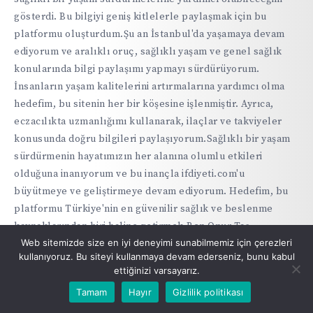
gösterdi. Bu bilgiyi geniş kitlelerle paylaşmak için bu
platformu oluşturdum.Şu an İstanbul'da yaşamaya devam
ediyorum ve aralıklı oruç, sağlıklı yaşam ve genel sağlık
konularında bilgi paylaşımı yapmayı sürdürüyorum.
İnsanların yaşam kalitelerini artırmalarına yardımcı olma
hedefim, bu sitenin her bir köşesine işlenmiştir. Ayrıca,
eczacılıkta uzmanlığımı kullanarak, ilaçlar ve takviyeler
konusunda doğru bilgileri paylaşıyorum.Sağlıklı bir yaşam
sürdürmenin hayatımızın her alanına olumlu etkileri
olduğuna inanıyorum ve bu inançla ifdiyeti.com'u
büyütmeye ve geliştirmeye devam ediyorum. Hedefim, bu
platformu Türkiye'nin en güvenilir sağlık ve beslenme
kaynaklarından biri haline getirmek.Ben Onur Taş,
Web sitemizde size en iyi deneyimi sunabilmemiz için çerezleri
sağlığınızı ve yaşam kalitenizi iyileştirmeniz için buradayım.
kullanıyoruz. Bu siteyi kullanmaya devam ederseniz, bunu kabul
Sizinle bu yolculukta birlikte olmayı dört gözle
ettiğinizi varsayarız.
bekliyorum.
Tamam
Hayır
Gizlilik politikası