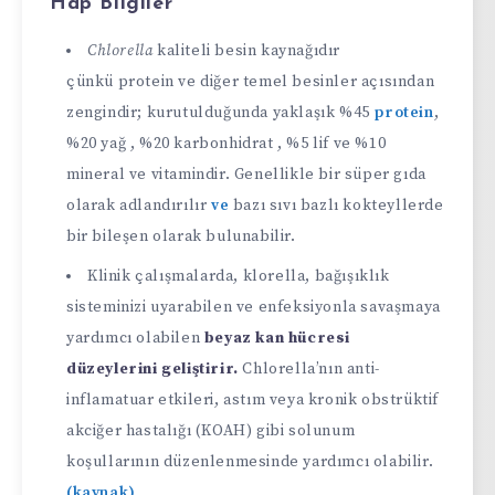
Hap Bilgiler
Chlorella
kaliteli besin kaynağıdır
çünkü protein ve diğer temel besinler açısından
zengindir; kurutulduğunda yaklaşık %45
protein
,
%20 yağ , %20 karbonhidrat , %5 lif ve %10
mineral ve vitamindir. Genellikle bir süper gıda
olarak adlandırılır
ve
bazı sıvı bazlı kokteyllerde
bir bileşen olarak bulunabilir.
Klinik çalışmalarda, klorella, bağışıklık
sisteminizi uyarabilen ve enfeksiyonla savaşmaya
yardımcı olabilen
beyaz kan hücresi
düzeylerini geliştirir.
Chlorella’nın anti-
inflamatuar etkileri, astım veya kronik obstrüktif
akciğer hastalığı (KOAH) gibi solunum
koşullarının düzenlenmesinde yardımcı olabilir.
(kaynak)