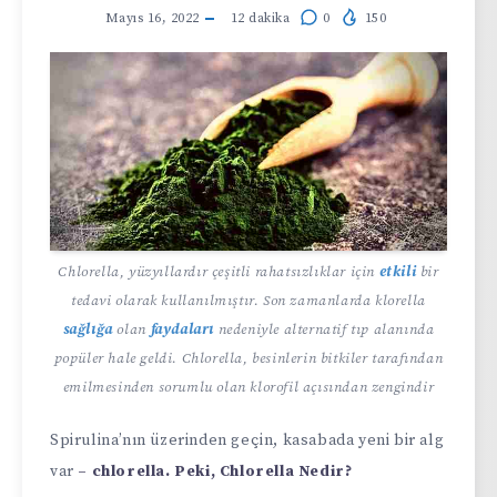
Mayıs 16, 2022
12
dakika
0
150
Chlorella, yüzyıllardır çeşitli rahatsızlıklar için
etkili
bir
tedavi olarak kullanılmıştır. Son zamanlarda klorella
sağlığa
olan
faydaları
nedeniyle alternatif tıp alanında
popüler hale geldi. Chlorella, besinlerin bitkiler tarafından
emilmesinden sorumlu olan klorofil açısından zengindir
Spirulina’nın üzerinden geçin, kasabada yeni bir alg
var
– chlorella. Peki,
Chlorella Nedir
?