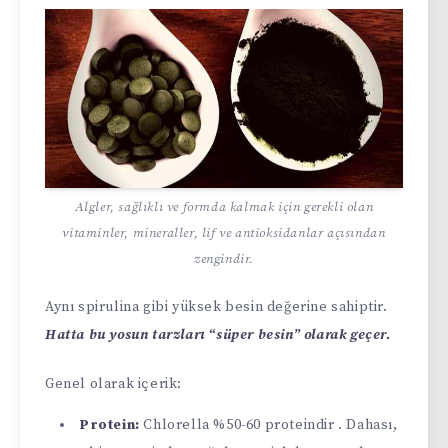
Algler, sağlıklı ve formda kalmak için gerekli olan
vitaminler, mineraller, lif ve antioksidanlar açısından
zengindir.
Aynı spirulina gibi yüksek besin değerine sahiptir.
Hatta bu yosun tarzları “süper besin” olarak geçer.
Genel olarak içerik:
Protein:
Chlorella %50-60 proteindir . Dahası,