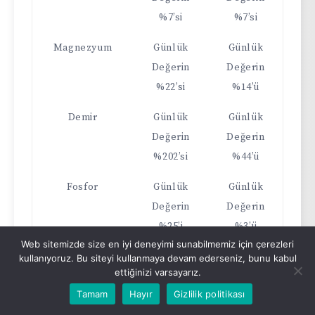
%7’si
%7’si
Magnezyum
Günlük
Günlük
Değerin
Değerin
%22’si
%14’ü
Demir
Günlük
Günlük
Değerin
Değerin
%202’si
%44’ü
Fosfor
Günlük
Günlük
Değerin
Değerin
%25’i
%3’ü
Web sitemizde size en iyi deneyimi sunabilmemiz için çerezleri
Çinko
Günlük
Günlük
kullanıyoruz. Bu siteyi kullanmaya devam ederseniz, bunu kabul
ettiğinizi varsayarız.
Değerin
Değerin
Tamam
Hayır
Gizlilik politikası
%133’ü
%4’ü