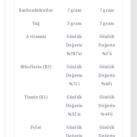
Karbonhidratlar
7 gram
7 gram
Yağ
3 gram
2 gram
A vitamini
Günlük
Günlük
Değerin
Değerin
%287’si
%3’ü
Riboflavin (B2)
Günlük
Günlük
Değerin
Değerin
%71’i
%60’ı
Tiamin (B1)
Günlük
Günlük
Değerin
Değerin
%32’si
%44’ü
Folat
Günlük
Günlük
Değerin
Değerin