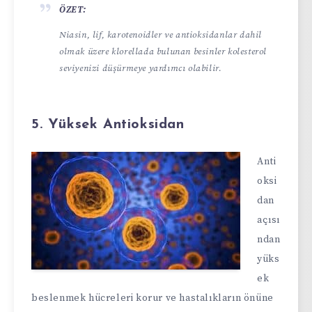
ÖZET:
Niasin, lif, karotenoidler ve antioksidanlar dahil
olmak üzere klorellada bulunan besinler kolesterol
seviyenizi düşürmeye yardımcı olabilir.
5. Yüksek Antioksidan
Anti
oksi
dan
açısı
ndan
yüks
ek
beslenmek hücreleri korur ve hastalıkların önüne