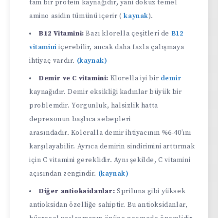
tam bir protein kaynağıdır, yani dokuz temel
amino asidin tümünü içerir (
kaynak
).
B12 Vitamini:
Bazı klorella çeşitleri de
B12
vitamini
içerebilir, ancak daha fazla çalışmaya
ihtiyaç vardır.
(kaynak)
Demir ve C vitamini:
Klorella iyi bir
demir
kaynağıdır. Demir eksikliği kadınlar büyük bir
problemdir. Yorgunluk, halsizlik hatta
depresonun başlıca sebepleri
arasındadır. Koleralla demir ihtiyacının %6-40’ını
karşılayabilir. Ayrıca demirin sindirimini arttırmak
için C vitamini gereklidir. Aynı şekilde, C vitamini
açısından zengindir.
(kaynak)
Diğer antioksidanlar:
Spriluna gibi yüksek
antioksidan özelliğe sahiptir. Bu antioksidanlar,