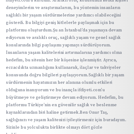
ifdiyeti.com'u kurdum. Aralıklı oruç konusunda kendi kişisel
deneyimlerim ve araştırmalarım, bu yöntemin insanların
sağlıklı bir yaşam sürdürmelerine yardımcı olabileceğini
gösterdi. Bu bilgiyi geniş kitlelerle paylaşmak için bu
platformu oluşturdum.Şu an İstanbul'da yaşamaya devam
ediyorum ve aralıklı oruç, sağlıklı yaşam ve genel sağlık
konularında bilgi paylaşımı yapmayı sürdürüyorum.
İnsanların yaşam kalitelerini artırmalarına yardımcı olma
hedefim, bu sitenin her bir köşesine işlenmiştir. Ayrıca,
eczacılıkta uzmanlığımı kullanarak, ilaçlar ve takviyeler
konusunda doğru bilgileri paylaşıyorum.Sağlıklı bir yaşam
sürdürmenin hayatımızın her alanına olumlu etkileri
olduğuna inanıyorum ve bu inançla ifdiyeti.com'u
büyütmeye ve geliştirmeye devam ediyorum. Hedefim, bu
platformu Türkiye'nin en güvenilir sağlık ve beslenme
kaynaklarından biri haline getirmek.Ben Onur Taş,
sağlığınızı ve yaşam kalitenizi iyileştirmeniz için buradayım.
Sizinle bu yolculukta birlikte olmayı dört gözle