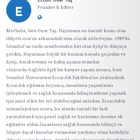
Eczacı Onur Taş
Founder & Editor
E
Website:
https://ifdiyeti.com
Merhaba, ben Onur Taş. Hayatımın en önemli kısmı olan
ifdiyeti.com'un arkasındaki isim olarak sizlerleyim. 1989'da
İstanbul'un tarihi semtlerinden biri olan Eyüp'te dünyaya
geldim. Hayatımın büyük bir kısmını burada geçirdim ve
Eyüp, karakterimin ve bakış açımın temelini
oluşturdu.Sağlıkla ilgili bir kariyer yapma arzusu, beni
İstanbul Üniversitesi Eczacılık Fakültesi'ne yönlendirdi.
Eczacılık eğitimim boyunca, insanların yaşamlarını
iyileştirmek ve sağlık konusunda bilinçlendirme yapmak
için nasıl etkin bir rol alabileceğimi anladım. Eczacılıkta
uzmanlaştıktan sonra, bu alanda önemli bir fark
yaratabilmek için genel sağlık ve beslenme üzerine ek
eğitimler aldım.İnsanların sağlık konusunda bilinçli ve
bilgiye dayalı kararlar vermesine yardımcı olma hedefiyle