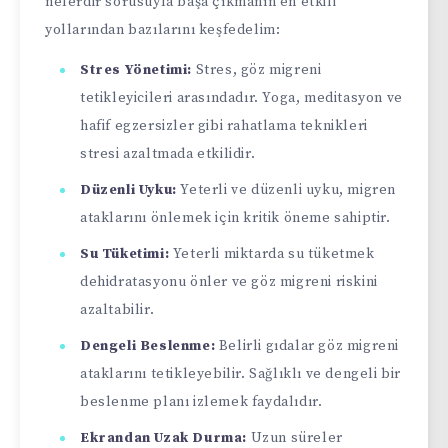
nelerdir sorusuyla başa çıkmanın en etkili
yollarından bazılarını keşfedelim:
Stres Yönetimi:
Stres, göz migreni
tetikleyicileri arasındadır. Yoga, meditasyon ve
hafif egzersizler gibi rahatlama teknikleri
stresi azaltmada etkilidir.
Düzenli Uyku:
Yeterli ve düzenli uyku, migren
ataklarını önlemek için kritik öneme sahiptir.
Su Tüketimi:
Yeterli miktarda su tüketmek
dehidratasyonu önler ve göz migreni riskini
azaltabilir.
Dengeli Beslenme:
Belirli gıdalar göz migreni
ataklarını tetikleyebilir. Sağlıklı ve dengeli bir
beslenme planı izlemek faydalıdır.
Ekrandan Uzak Durma:
Uzun süreler