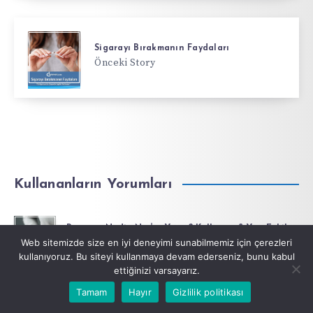
Sigarayı Bırakmanın Faydaları
Önceki Story
Kullananların Yorumları
Panocer Nedir, Ne İşe Yarar? Kullanım & Yan Etkiler
Mayıs 29, 2026
Web sitemizde size en iyi deneyimi sunabilmemiz için çerezleri
kullanıyoruz. Bu siteyi kullanmaya devam ederseniz, bunu kabul
ettiğinizi varsayarız.
Faverin Nedir ve Ne İçin Kullanılır?
Tamam
Hayır
Gizlilik politikası
Kasım 1, 2024