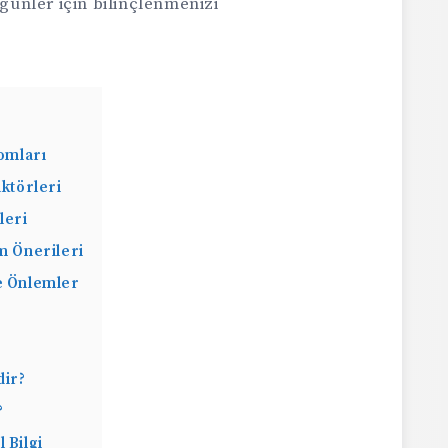
 günler için bilinçlenmenizi
tomları
aktörleri
leri
m Önerileri
e Önlemler
dir?
?
 Bilgi