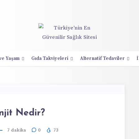
 ve Yaşam
Gıda Takviyeleri
Alternatif Tedaviler
İ
njit Nedir?
7
dakika
0
73