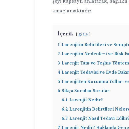
şeyi kapsaylı anlatarak, sağlıklı
amaçlamaktadır.
İçerik
gizle
1
Larenjitin Belirtileri ve Semp
2
Larenjitin Nedenleri ve Risk F
3
Larenjit Tanı ve Teşhis Yöntem
4
Larenjit Tedavisi ve Evde Bakı
5
Larenjitten Korunma Yolları v
6
Sıkça Sorulan Sorular
6.1
Larenjit Nedir?
6.2
Larenjitin Belirtileri Neler
6.3
Larenjit Nasıl Tedavi Edilir
7
Larenjit Nedir? Hakkında Genel