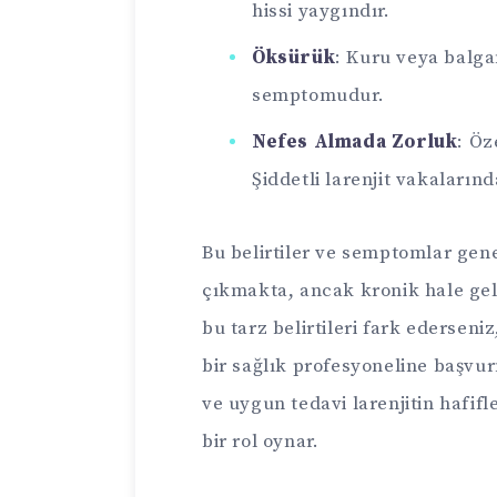
hissi yaygındır.
Öksürük
: Kuru veya balgam
semptomudur.
Nefes Almada Zorluk
: Öz
Şiddetli larenjit vakaların
Bu belirtiler ve semptomlar gene
çıkmakta, ancak kronik hale geld
bu tarz belirtileri fark ederseniz
bir sağlık profesyoneline başvur
ve uygun tedavi larenjitin hafif
bir rol oynar.