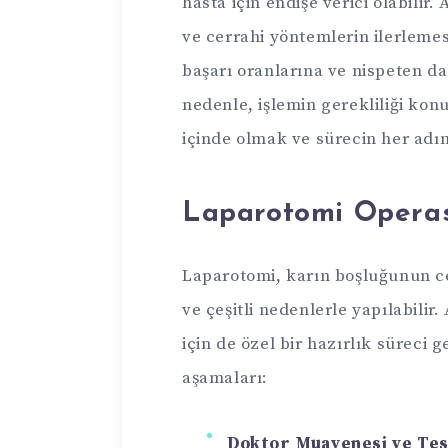
hasta için endişe verici olabilir
ve cerrahi yöntemlerin ilerlemesi
başarı oranlarına ve nispeten dah
nedenle, işlemin gerekliliği kon
içinde olmak ve sürecin her adı
Laparotomi Operas
Laparotomi, karın boşluğunun cer
ve çeşitli nedenlerle yapılabilir
için de özel bir hazırlık süreci 
aşamaları:
Doktor Muayenesi ve Tes