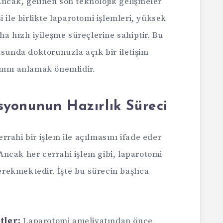
. Ancak, gelinen son teknolojik gelişmeler
 ile birlikte laparotomi işlemleri, yüksek
a hızlı iyileşme süreçlerine sahiptir. Bu
usunda doktorunuzla açık bir iletişim
mını anlamak önemlidir.
yonunun Hazırlık Süreci
rahi bir işlem ile açılmasını ifade eder
. Ancak her cerrahi işlem gibi, laparotomi
gerekmektedir. İşte bu sürecin başlıca
tler:
Laparotomi ameliyatından önce