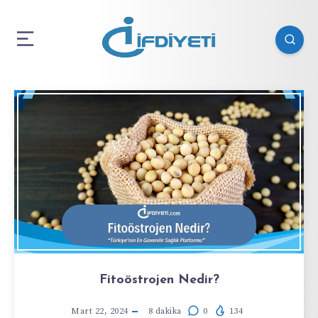
Fitoöstrojen Nedir?
Mart 22, 2024
8
dakika
0
134