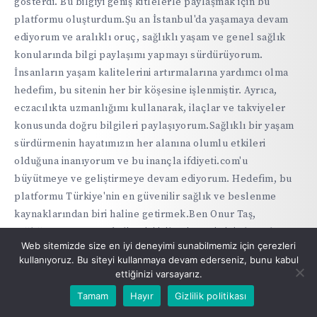
gösterdi. Bu bilgiyi geniş kitlelerle paylaşmak için bu
platformu oluşturdum.Şu an İstanbul'da yaşamaya devam
ediyorum ve aralıklı oruç, sağlıklı yaşam ve genel sağlık
konularında bilgi paylaşımı yapmayı sürdürüyorum.
İnsanların yaşam kalitelerini artırmalarına yardımcı olma
hedefim, bu sitenin her bir köşesine işlenmiştir. Ayrıca,
eczacılıkta uzmanlığımı kullanarak, ilaçlar ve takviyeler
konusunda doğru bilgileri paylaşıyorum.Sağlıklı bir yaşam
sürdürmenin hayatımızın her alanına olumlu etkileri
olduğuna inanıyorum ve bu inançla ifdiyeti.com'u
büyütmeye ve geliştirmeye devam ediyorum. Hedefim, bu
platformu Türkiye'nin en güvenilir sağlık ve beslenme
kaynaklarından biri haline getirmek.Ben Onur Taş,
sağlığınızı ve yaşam kalitenizi iyileştirmeniz için buradayım.
Web sitemizde size en iyi deneyimi sunabilmemiz için çerezleri
Sizinle bu yolculukta birlikte olmayı dört gözle
kullanıyoruz. Bu siteyi kullanmaya devam ederseniz, bunu kabul
bekliyorum.
ettiğinizi varsayarız.
Tamam
Hayır
Gizlilik politikası