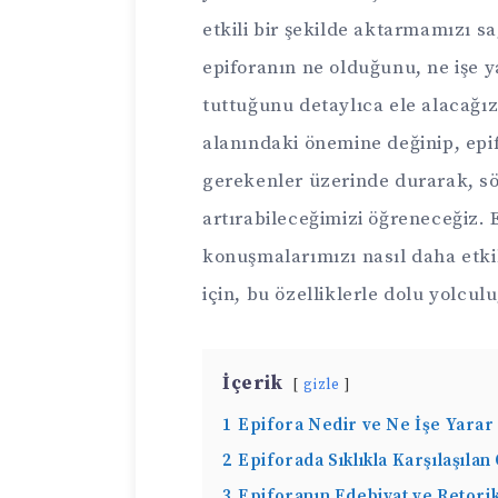
etkili bir şekilde aktarmamızı s
epiforanın ne olduğunu, ne işe y
tuttuğunu detaylıca ele alacağı
alanındaki önemine değinip, epi
gerekenler üzerinde durarak, sö
artırabileceğimizi öğreneceğiz. 
konuşmalarımızı nasıl daha etkil
için, bu özelliklerle dolu yolcul
İçerik
gizle
1
Epifora Nedir ve Ne İşe Yarar
2
Epiforada Sıklıkla Karşılaşıla
3
Epiforanın Edebiyat ve Retori