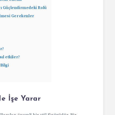
rı Güçlendirmedeki Rolü
ilmesi Gerekenler
ır?
ıl etkiler?
Bilgi
e İşe Yarar
lanılan önemli bir stil figürüdür. Bir