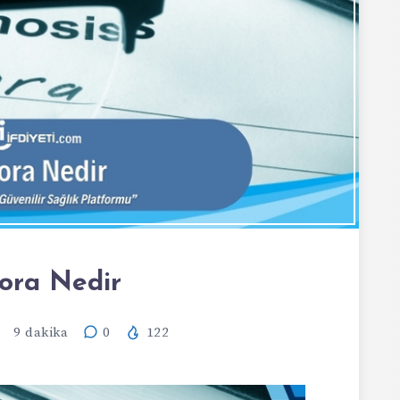
fora Nedir
9
dakika
0
122