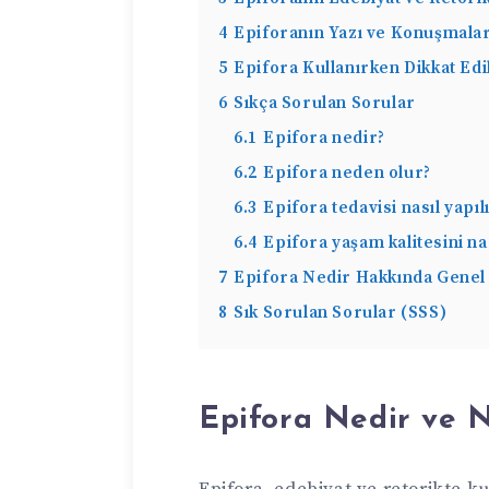
4
Epiforanın Yazı ve Konuşmala
5
Epifora Kullanırken Dikkat Ed
6
Sıkça Sorulan Sorular
6.1
Epifora nedir?
6.2
Epifora neden olur?
6.3
Epifora tedavisi nasıl yapıl
6.4
Epifora yaşam kalitesini nas
7
Epifora Nedir Hakkında Genel 
8
Sık Sorulan Sorular (SSS)
Epifora Nedir ve N
Epifora, edebiyat ve retorikte kul