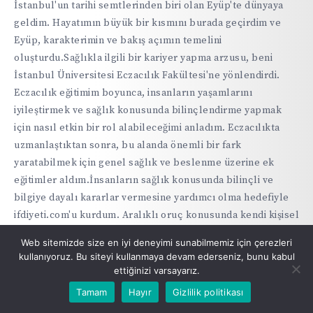
İstanbul'un tarihi semtlerinden biri olan Eyüp'te dünyaya
geldim. Hayatımın büyük bir kısmını burada geçirdim ve
Eyüp, karakterimin ve bakış açımın temelini
oluşturdu.Sağlıkla ilgili bir kariyer yapma arzusu, beni
İstanbul Üniversitesi Eczacılık Fakültesi'ne yönlendirdi.
Eczacılık eğitimim boyunca, insanların yaşamlarını
iyileştirmek ve sağlık konusunda bilinçlendirme yapmak
için nasıl etkin bir rol alabileceğimi anladım. Eczacılıkta
uzmanlaştıktan sonra, bu alanda önemli bir fark
yaratabilmek için genel sağlık ve beslenme üzerine ek
eğitimler aldım.İnsanların sağlık konusunda bilinçli ve
bilgiye dayalı kararlar vermesine yardımcı olma hedefiyle
ifdiyeti.com'u kurdum. Aralıklı oruç konusunda kendi kişisel
deneyimlerim ve araştırmalarım, bu yöntemin insanların
Web sitemizde size en iyi deneyimi sunabilmemiz için çerezleri
sağlıklı bir yaşam sürdürmelerine yardımcı olabileceğini
kullanıyoruz. Bu siteyi kullanmaya devam ederseniz, bunu kabul
gösterdi. Bu bilgiyi geniş kitlelerle paylaşmak için bu
ettiğinizi varsayarız.
platformu oluşturdum.Şu an İstanbul'da yaşamaya devam
Tamam
Hayır
Gizlilik politikası
ediyorum ve aralıklı oruç, sağlıklı yaşam ve genel sağlık