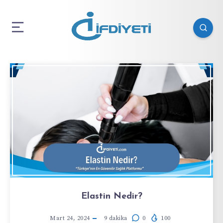
Elastin Nedir?
Mart 24, 2024
9
dakika
0
100