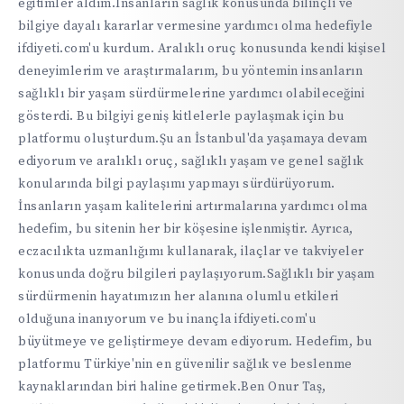
eğitimler aldım.İnsanların sağlık konusunda bilinçli ve
bilgiye dayalı kararlar vermesine yardımcı olma hedefiyle
ifdiyeti.com'u kurdum. Aralıklı oruç konusunda kendi kişisel
deneyimlerim ve araştırmalarım, bu yöntemin insanların
sağlıklı bir yaşam sürdürmelerine yardımcı olabileceğini
gösterdi. Bu bilgiyi geniş kitlelerle paylaşmak için bu
platformu oluşturdum.Şu an İstanbul'da yaşamaya devam
ediyorum ve aralıklı oruç, sağlıklı yaşam ve genel sağlık
konularında bilgi paylaşımı yapmayı sürdürüyorum.
İnsanların yaşam kalitelerini artırmalarına yardımcı olma
hedefim, bu sitenin her bir köşesine işlenmiştir. Ayrıca,
eczacılıkta uzmanlığımı kullanarak, ilaçlar ve takviyeler
konusunda doğru bilgileri paylaşıyorum.Sağlıklı bir yaşam
sürdürmenin hayatımızın her alanına olumlu etkileri
olduğuna inanıyorum ve bu inançla ifdiyeti.com'u
büyütmeye ve geliştirmeye devam ediyorum. Hedefim, bu
platformu Türkiye'nin en güvenilir sağlık ve beslenme
kaynaklarından biri haline getirmek.Ben Onur Taş,