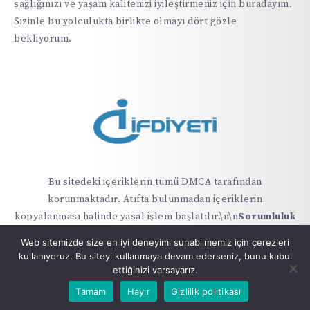
sağlığınızı ve yaşam kalitenizi iyileştirmeniz için buradayım.
Sizinle bu yolculukta birlikte olmayı dört gözle
bekliyorum.
Bu sitedeki içeriklerin tümü DMCA tarafından
korunmaktadır. Atıfta bulunmadan içeriklerin
kopyalanması halinde yasal işlem başlatılır.\n\n
Sorumluluk
Reddi
: ifdiyeti.com sitesindeki bilgiler hiçbir şekilde tıbbi
Web sitemizde size en iyi deneyimi sunabilmemiz için çerezleri
veya alternatif tıp kapsamında teşhis ve tedavi yerine
kullanıyoruz. Bu siteyi kullanmaya devam ederseniz, bunu kabul
geçmez
ettiğinizi varsayarız.
Tamam
Hayır
Gizlilik politikası