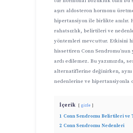
tür hormonal bozukluk olan bu s
aşırı aldosteron hormonu üretmes
hipertansiyon ile birlikte anıl
rahatsızlık, belirtileri ve nedenl
yöntemleri mevcuttur. Etkisini h
hissettiren Conn Sendromu’nun y
ardı edilemez. Bu yazımızda, sen
alternatiflerine değinirken, a
nedenlerine ve hipertansiyonla ol
İçerik
gizle
1
Conn Sendromu Belirtileri ve 
2
Conn Sendromu Nedenleri