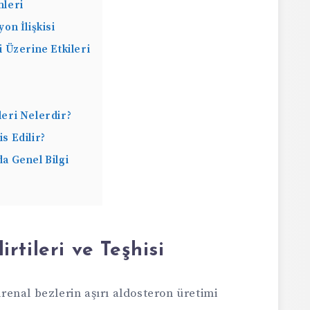
leri
n İlişkisi
 Üzerine Etkileri
eri Nelerdir?
s Edilir?
 Genel Bilgi
tileri ve Teşhisi
enal bezlerin aşırı aldosteron üretimi