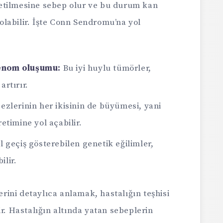
etilmesine sebep olur ve bu durum kan
labilir. İşte Conn Sendromu’na yol
enom oluşumu:
Bu iyi huylu tümörler,
artırır.
zlerinin her ikisinin de büyümesi, yani
retimine yol açabilir.
l geçiş gösterebilen genetik eğilimler,
ilir.
ini detaylıca anlamak, hastalığın teşhisi
ir. Hastalığın altında yatan sebeplerin