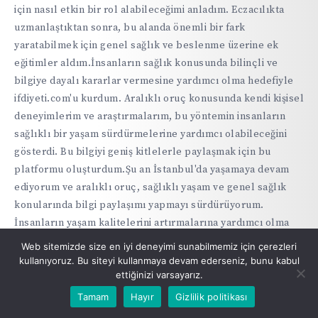
için nasıl etkin bir rol alabileceğimi anladım. Eczacılıkta
uzmanlaştıktan sonra, bu alanda önemli bir fark
yaratabilmek için genel sağlık ve beslenme üzerine ek
eğitimler aldım.İnsanların sağlık konusunda bilinçli ve
bilgiye dayalı kararlar vermesine yardımcı olma hedefiyle
ifdiyeti.com'u kurdum. Aralıklı oruç konusunda kendi kişisel
deneyimlerim ve araştırmalarım, bu yöntemin insanların
sağlıklı bir yaşam sürdürmelerine yardımcı olabileceğini
gösterdi. Bu bilgiyi geniş kitlelerle paylaşmak için bu
platformu oluşturdum.Şu an İstanbul'da yaşamaya devam
ediyorum ve aralıklı oruç, sağlıklı yaşam ve genel sağlık
konularında bilgi paylaşımı yapmayı sürdürüyorum.
İnsanların yaşam kalitelerini artırmalarına yardımcı olma
hedefim, bu sitenin her bir köşesine işlenmiştir. Ayrıca,
Web sitemizde size en iyi deneyimi sunabilmemiz için çerezleri
eczacılıkta uzmanlığımı kullanarak, ilaçlar ve takviyeler
kullanıyoruz. Bu siteyi kullanmaya devam ederseniz, bunu kabul
ettiğinizi varsayarız.
konusunda doğru bilgileri paylaşıyorum.Sağlıklı bir yaşam
sürdürmenin hayatımızın her alanına olumlu etkileri
Tamam
Hayır
Gizlilik politikası
olduğuna inanıyorum ve bu inançla ifdiyeti.com'u