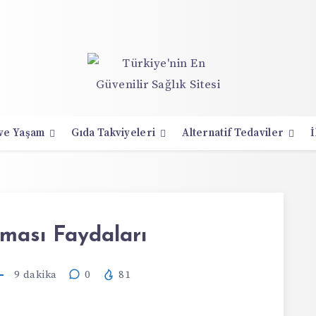
 ve Yaşam
Gıda Takviyeleri
Alternatif Tedaviler
İ
ması Faydaları
9
dakika
0
81