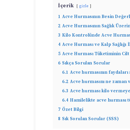
İçerik
gizle
1
Acve Hurmasının Besin Değerl
2
Acve Hurmasının Sağlık Üzerin
3
Kilo Kontrolünde Acve Hurmas
4
Acve Hurması ve Kalp Sağlığı İl
5
Acve Hurması Tüketiminin Cilt
6
Sıkça Sorulan Sorular
6.1
Acve hurmasının faydaları 
6.2
Acve hurmasını ne zaman v
6.3
Acve hurması kilo vermeye
6.4
Hamilelikte acve hurması t
7
Özet Bilgi
8
Sık Sorulan Sorular (SSS)