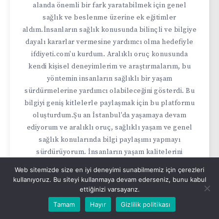
alanda önemli bir fark yaratabilmek için genel
sağlık ve beslenme üzerine ek eğitimler
aldım.İnsanların sağlık konusunda bilinçli ve bilgiye
dayalı kararlar vermesine yardımcı olma hedefiyle
ifdiyeti.com'u kurdum. Aralıklı oruç konusunda
kendi kişisel deneyimlerim ve araştırmalarım, bu
yöntemin insanların sağlıklı bir yaşam
sürdürmelerine yardımcı olabileceğini gösterdi. Bu
bilgiyi geniş kitlelerle paylaşmak için bu platformu
oluşturdum.Şu an İstanbul'da yaşamaya devam
ediyorum ve aralıklı oruç, sağlıklı yaşam ve genel
sağlık konularında bilgi paylaşımı yapmayı
sürdürüyorum. İnsanların yaşam kalitelerini
artırmalarına yardımcı olma hedefim, bu sitenin her
Web sitemizde size en iyi deneyimi sunabilmemiz için çerezleri
bir köşesine işlenmiştir. Ayrıca, eczacılıkta
kullanıyoruz. Bu siteyi kullanmaya devam ederseniz, bunu kabul
uzmanlığımı kullanarak, ilaçlar ve takviyeler
ettiğinizi varsayarız.
konusunda doğru bilgileri paylaşıyorum.Sağlıklı bir
Tamam
Hayır
Gizlilik politikası
yaşam sürdürmenin hayatımızın her alanına olumlu