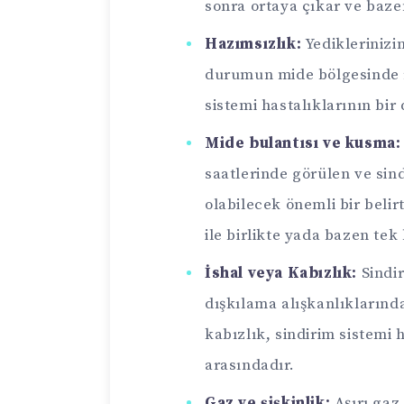
sonra ortaya çıkar ve bazen
Hazımsızlık:
Yediklerinizi
durumun mide bölgesinde ra
sistemi hastalıklarının bir 
Mide bulantısı ve kusma:
saatlerinde görülen ve sind
olabilecek önemli bir belir
ile birlikte yada bazen tek 
İshal veya Kabızlık:
Sindir
dışkılama alışkanlıklarında 
kabızlık, sindirim sistemi h
arasındadır.
Gaz ve şişkinlik:
Aşırı gaz