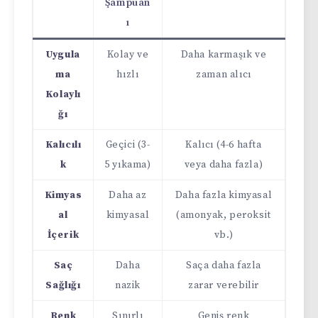
Şampuan
ı
Uygula
Kolay ve
Daha karmaşık ve
ma
hızlı
zaman alıcı
Kolaylı
ğı
Kalıcılı
Geçici (3-
Kalıcı (4-6 hafta
k
5 yıkama)
veya daha fazla)
Kimyas
Daha az
Daha fazla kimyasal
al
kimyasal
(amonyak, peroksit
İçerik
vb.)
Saç
Daha
Saça daha fazla
Sağlığı
nazik
zarar verebilir
Renk
Sınırlı
Geniş renk