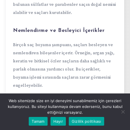
bulunan sülfatlar ve parabenler saçın doğal nemini
alabilir ve saçları kurutabilir.
Nemlendirme ve Besleyici İçerikler
Birçok saç boyama şampuanı, saçları besleyen ve
nemlendiren bileşenler içerir. Örneğin, argan yağı,
keratin ve bitkisel özler saçların daha sağlıklı ve
parlak olmasına yardımcı olur. Bu içerikler,
boyama işlemi sırasında saçların zarar görmesini
engelleyebilir.
Web sitemizde size en iyi deneyimi sunabilmemiz için çerezleri
Uzun Süreli Kullanımın Etkileri
kullanıyoruz. Bu siteyi kullanmaya devam ederseniz, bunu kabul
ettiğinizi varsayarız.
Uzun süreli ve sık kullanımda, saç boyama
Tamam
Hayır
Gizlilik politikası
şampuanları saç renginin birikmesine ve