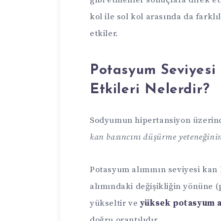
gibi etmenler sonuçlara direk et
kol ile sol kol arasında da fark
etkiler.
Potasyum Seviyesi
Etkileri Nelerdir?
Sodyumun hipertansiyon üzerinde
kan basıncını düşürme yeteneğinin
Potasyum alımının seviyesi kan b
alımındaki değişikliğin yönüne (
yükseltir ve
yüksek potasyum a
doğru orantılıdır.