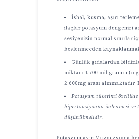
İshal, kusma, aşırı terlem
ilaçlar potasyum dengenizi a
seviyenizin normal sınırlar 
beslenmeeden kaynaklanmak
Günlük gıdalardan bildiri
miktarı 4.700 miligramın (mg
2.600mg arası alınmaktadır. 
Potasyum tüketimi özellikl
hipertansiyonun önlenmesi ve te
düşünülmelidir
.
Potasyum aynı Magnezyuma benz