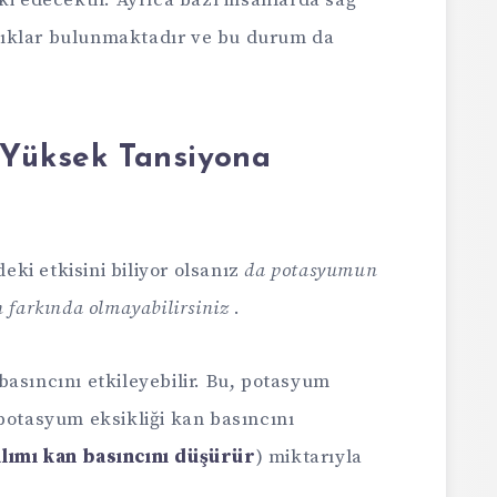
ki edecektir. Ayrıca bazı insanlarda sağ
lılıklar bulunmaktadır ve bu durum da
 Yüksek Tansiyona
ki etkisini biliyor olsanız
da potasyumun
 farkında olmayabilirsiniz
.
asıncını etkileyebilir. Bu, potasyum
potasyum eksikliği kan basıncını
lımı kan basıncını düşürür
) miktarıyla