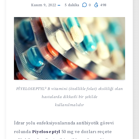
Kasım 9, 2022
5
dakika
0
498
PİYELOSEPTYL® B vitamini (özellikle folat) eksikliği olan
hastalarda dikkatli bir şekilde
kullanılmalıdır
İdrar yolu enfeksiyonlarında antibiyotik görevi
rolunda
Piyeloseptyl
50 mg ve dozları reçete