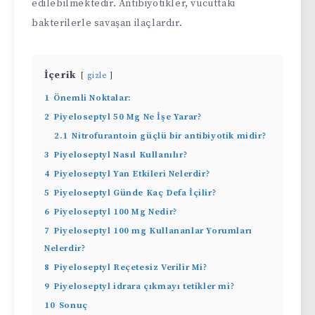
edilebilmektedir. Antibiyotikler, vücuttaki
bakterilerle savaşan ilaçlardır.
İçerik
gizle
1
Önemli Noktalar:
2
Piyeloseptyl 50 Mg Ne İşe Yarar?
2.1
Nitrofurantoin güçlü bir antibiyotik midir?
3
Piyeloseptyl Nasıl Kullanılır?
4
Piyeloseptyl Yan Etkileri Nelerdir?
5
Piyeloseptyl Günde Kaç Defa İçilir?
6
Piyeloseptyl 100 Mg Nedir?
7
Piyeloseptyl 100 mg Kullananlar Yorumları
Nelerdir?
8
Piyeloseptyl Reçetesiz Verilir Mi?
9
Piyeloseptyl idrara çıkmayı tetikler mi?
10
Sonuç