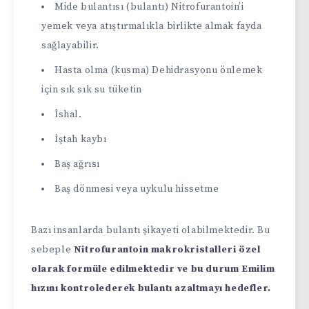
Mide bulantısı (bulantı) Nitrofurantoin’i
yemek veya atıştırmalıkla birlikte almak fayda
sağlayabilir.
Hasta olma (kusma) Dehidrasyonu önlemek
için sık sık su tüketin
İshal.
İştah kaybı
Baş ağrısı
Baş dönmesi veya uykulu hissetme
Bazı insanlarda bulantı şikayeti olabilmektedir. Bu
sebeple
Nitrofurantoin makrokristalleri özel
olarak formüle edilmektedir ve bu durum Emilim
hızını kontrolederek bulantı azaltmayı hedefler.