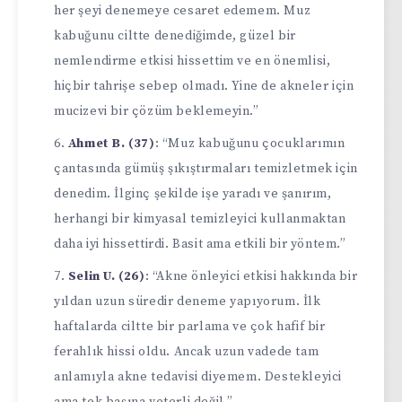
her şeyi denemeye cesaret edemem. Muz
kabuğunu ciltte denediğimde, güzel bir
nemlendirme etkisi hissettim ve en önemlisi,
hiçbir tahrişe sebep olmadı. Yine de akneler için
mucizevi bir çözüm beklemeyin.”
Ahmet B. (37)
: “Muz kabuğunu çocuklarımın
çantasında gümüş şıkıştırmaları temizletmek için
denedim. İlginç şekilde işe yaradı ve şanırım,
herhangi bir kimyasal temizleyici kullanmaktan
daha iyi hissettirdi. Basit ama etkili bir yöntem.”
Selin U. (26)
: “Akne önleyici etkisi hakkında bir
yıldan uzun süredir deneme yapıyorum. İlk
haftalarda ciltte bir parlama ve çok hafif bir
ferahlık hissi oldu. Ancak uzun vadede tam
anlamıyla akne tedavisi diyemem. Destekleyici
ama tek başına yeterli değil.”