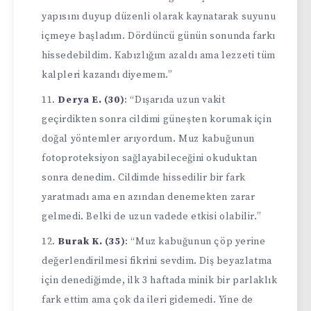
yapısını duyup düzenli olarak kaynatarak suyunu
içmeye başladım. Dördüncü günün sonunda farkı
hissedebildim. Kabızlığım azaldı ama lezzeti tüm
kalpleri kazandı diyemem.”
Derya E. (30)
: “Dışarıda uzun vakit
geçirdikten sonra cildimi güneşten korumak için
doğal yöntemler arıyordum. Muz kabuğunun
fotoproteksiyon sağlayabileceğini okuduktan
sonra denedim. Cildimde hissedilir bir fark
yaratmadı ama en azından denemekten zarar
gelmedi. Belki de uzun vadede etkisi olabilir.”
Burak K. (35)
: “Muz kabuğunun çöp yerine
değerlendirilmesi fikrini sevdim. Diş beyazlatma
için denediğimde, ilk 3 haftada minik bir parlaklık
fark ettim ama çok da ileri gidemedi. Yine de