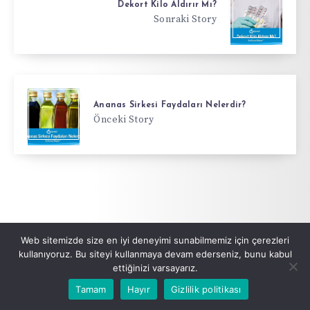
Dekort Kilo Aldırır Mı?
Sonraki Story
Ananas Sirkesi Faydaları Nelerdir?
Önceki Story
Kullananların Yorumları
Web sitemizde size en iyi deneyimi sunabilmemiz için çerezleri
kullanıyoruz. Bu siteyi kullanmaya devam ederseniz, bunu kabul
ettiğinizi varsayarız.
Panocer Nedir, Ne İşe Yarar? Kullanım & Yan Etkiler
Tamam
Hayır
Gizlilik politikası
Mayıs 29, 2026