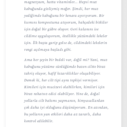
magnezyum, hatta vitaminler… Hepsi muz
kabuğunda gizliymiş meğer. Şimdi, her muz
yediğimde kabuğunu bir kenara ayırıyorum. Bir
kısmını kompostuma atıyorum, bahçedeki bitkiler
için doğal bir gübre oluyor. Geri kalanını ise
cildime uyguluyorum, özellikle yüzümdeki lekeler
için. İlk başta garip gelse de, cildimdeki lekelerin
rengi açılmaya başladı gibi.
Ama her şeyin bir bedeli var, değil mi? Yani, muz
kabuğunu yüzüme sürdüğümde bazen ciltte biraz
tahriş oluyor, hafif kızarıklıklar oluşabiliyor.
Demek ki, her cilt tipi aynı tepkiyi vermiyor.
Kimileri için mucizevi olabilirken, kimileri için
biraz rahatsız edici olabiliyor. Yine de, doğal
yollarla cilt bakımı yapmanın, kimyasallardan
çok daha iyi olduğunu düşünüyorum. En azından,
bu yolların yan etkileri daha az zararlı, daha
kontrol edilebilir.