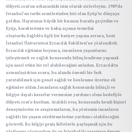
ifdiyeti.com'un arkasındaki isim olarak sizlerleyim. 1989'da
İstanbul'un tarihi semtlerinden biri olan Eyüp'te dünyaya
geldim. Hayatımın büyük bir kısmını burada geçirdim ve
Eyüp, karakterimin ve bakış açımın temelini
oluşturdu.Sağlıkla ilgili bir kariyer yapma arzusu, beni
İstanbul Üniversitesi Eczacılık Fakültesi'ne yönlendirdi.
Eczacılık eğitimim boyunca, insanların yaşamlarını
iyileştirmek ve sağlık konusunda bilinçlendirme yapmak
için nasıl etkin bir rol alabileceğimi anladım. Eczacılıkta
uzmanlaştıktan sonra, bu alanda önemli bir fark
yaratabilmek için genel sağlık ve beslenme üzerine ek
eğitimler aldım.İnsanların sağlık konusunda bilinçli ve
bilgiye dayalı kararlar vermesine yardımcı olma hedefiyle
ifdiyeti.com'u kurdum. Aralıklı oruç konusunda kendi kişisel
deneyimlerim ve araştırmalarım, bu yöntemin insanların
sağlıklı bir yaşam sürdürmelerine yardımcı olabileceğini
gösterdi. Bu bilgiyi geniş kitlelerle paylaşmak için bu
platformu oluşturdum.Şu an İstanbul'da yaşamaya devam