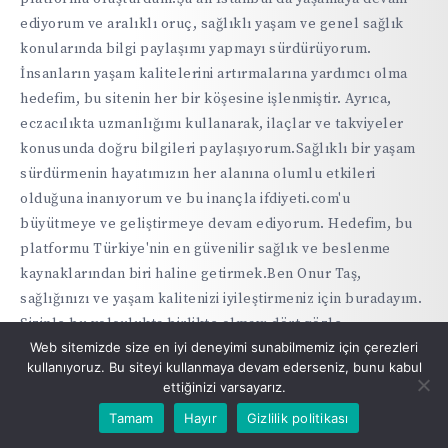
ediyorum ve aralıklı oruç, sağlıklı yaşam ve genel sağlık
konularında bilgi paylaşımı yapmayı sürdürüyorum.
İnsanların yaşam kalitelerini artırmalarına yardımcı olma
hedefim, bu sitenin her bir köşesine işlenmiştir. Ayrıca,
eczacılıkta uzmanlığımı kullanarak, ilaçlar ve takviyeler
konusunda doğru bilgileri paylaşıyorum.Sağlıklı bir yaşam
sürdürmenin hayatımızın her alanına olumlu etkileri
olduğuna inanıyorum ve bu inançla ifdiyeti.com'u
büyütmeye ve geliştirmeye devam ediyorum. Hedefim, bu
platformu Türkiye'nin en güvenilir sağlık ve beslenme
kaynaklarından biri haline getirmek.Ben Onur Taş,
sağlığınızı ve yaşam kalitenizi iyileştirmeniz için buradayım.
Sizinle bu yolculukta birlikte olmayı dört gözle
Web sitemizde size en iyi deneyimi sunabilmemiz için çerezleri
bekliyorum.
kullanıyoruz. Bu siteyi kullanmaya devam ederseniz, bunu kabul
ettiğinizi varsayarız.
Tamam
Hayır
Gizlilik politikası