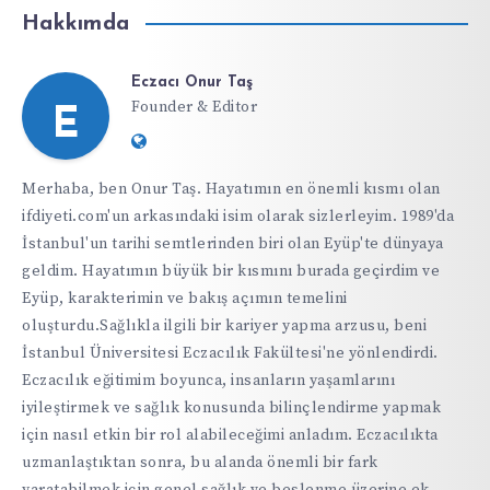
Hakkımda
Eczacı Onur Taş
Founder & Editor
E
Website:
https://ifdiyeti.com
Merhaba, ben Onur Taş. Hayatımın en önemli kısmı olan
ifdiyeti.com'un arkasındaki isim olarak sizlerleyim. 1989'da
İstanbul'un tarihi semtlerinden biri olan Eyüp'te dünyaya
geldim. Hayatımın büyük bir kısmını burada geçirdim ve
Eyüp, karakterimin ve bakış açımın temelini
oluşturdu.Sağlıkla ilgili bir kariyer yapma arzusu, beni
İstanbul Üniversitesi Eczacılık Fakültesi'ne yönlendirdi.
Eczacılık eğitimim boyunca, insanların yaşamlarını
iyileştirmek ve sağlık konusunda bilinçlendirme yapmak
için nasıl etkin bir rol alabileceğimi anladım. Eczacılıkta
uzmanlaştıktan sonra, bu alanda önemli bir fark
yaratabilmek için genel sağlık ve beslenme üzerine ek