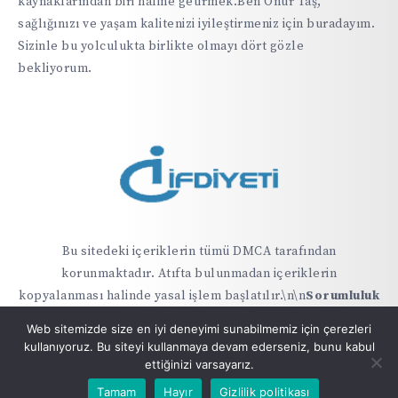
kaynaklarından biri haline getirmek.Ben Onur Taş,
sağlığınızı ve yaşam kalitenizi iyileştirmeniz için buradayım.
Sizinle bu yolculukta birlikte olmayı dört gözle
bekliyorum.
Bu sitedeki içeriklerin tümü DMCA tarafından
korunmaktadır. Atıfta bulunmadan içeriklerin
kopyalanması halinde yasal işlem başlatılır.\n\n
Sorumluluk
Reddi
: ifdiyeti.com sitesindeki bilgiler hiçbir şekilde tıbbi
Web sitemizde size en iyi deneyimi sunabilmemiz için çerezleri
veya alternatif tıp kapsamında teşhis ve tedavi yerine
kullanıyoruz. Bu siteyi kullanmaya devam ederseniz, bunu kabul
geçmez
ettiğinizi varsayarız.
Tamam
Hayır
Gizlilik politikası