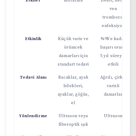
Etkiler
morarma
flebit, derin
ven
trombozu,
enfeksiyon
Etkinlik
Küçük varis ve
%98’e kadar
örümcek
başarı oranı,
damarları için
5 yıl süreyle
standart tedavi
etkili
Tedavi Alanı
Bacaklar, ayak
Ağrılı, çirkin
bilekleri,
varisli
ayaklar, göğüs,
damarlar
el
Yönlendirme
Ultrason veya
Ultrason
fiberoptik ışık