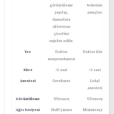
görüntüleme
tedavisini
yapılıp,
amaçlar.
damarlara
sklerozan
çözeltisi
enjekte edilir.
Yer
Doktor
Doktor kliniği
muayenehanesi
Süre
<1 saat
<1 saat
Anestezi
Gerekmez
Lokal
anestezi
Görüntüleme
Ultrason
Ultrason
Ağrı Seviyesi
Hafif yanma
Minimizasyon