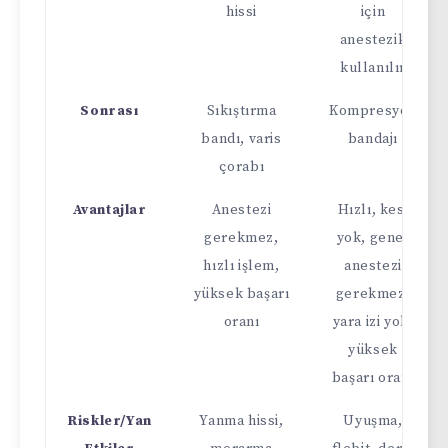
hissi
için
anestezik
kullanılır
Sonrası
Sıkıştırma
Kompresyon
bandı, varis
bandajı
çorabı
Avantajlar
Anestezi
Hızlı, kesi
gerekmez,
yok, genel
hızlı işlem,
anestezi
yüksek başarı
gerekmez,
oranı
yara izi yok,
yüksek
başarı oranı
Riskler/Yan
Yanma hissi,
Uyuşma,