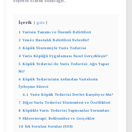
objektif olarak sunacağız.
İçerik
gizle
1
Varisin Tanımı ve Önemli Belirtileri
2
Venöz Hastalık Belirtileri Nelerdir?
3
Köpük Yöntemiyle Varis Tedavisi
4
Varis Köpüğü Uygulaması Nasıl Gerçekleşir?
5
Köpük Tedavisi ile Varis Tedavisi: Ağrı Yapar
Mı?
6
Köpük Tedavisinin Ardından Varislerin
İyileşme Süreci
6.1
Varis Köpük Tedavisi Devlet Karşılıyor Mu?
7
Diğer Varis Tedavisi Yöntemleri ve Özellikleri
8
Köpükle Varis Tedavisi Yaptıranlar Yorumları
9
Skleroterapi: Beklentiler ve Gerçekler
10
Sık Sorulan Sorular (SSS)