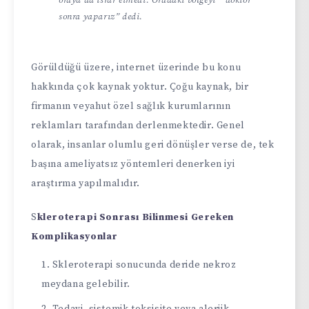
oraya da ısrar etmedi. Oradaki bölgeyi ” doktor
sonra yaparız” dedi.
Görüldüğü üzere, internet üzerinde bu konu
hakkında çok kaynak yoktur. Çoğu kaynak, bir
firmanın veyahut özel sağlık kurumlarının
reklamları tarafından derlenmektedir. Genel
olarak, insanlar olumlu geri dönüşler verse de, tek
başına ameliyatsız yöntemleri denerken iyi
araştırma yapılmalıdır.
S
kleroterapi Sonrası Bilinmesi Gereken
Komplikasyonlar
Skleroterapi sonucunda deride nekroz
meydana gelebilir.
Tedavi, sistemik toksisite veya alerjik