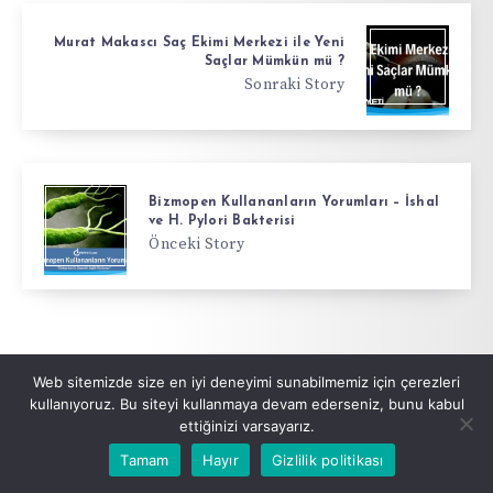
Murat Makascı Saç Ekimi Merkezi ile Yeni
Saçlar Mümkün mü ?
Sonraki Story
Bizmopen Kullananların Yorumları – İshal
ve H. Pylori Bakterisi
Önceki Story
Web sitemizde size en iyi deneyimi sunabilmemiz için çerezleri
kullanıyoruz. Bu siteyi kullanmaya devam ederseniz, bunu kabul
Kullananların Yorumları
ettiğinizi varsayarız.
Tamam
Hayır
Gizlilik politikası