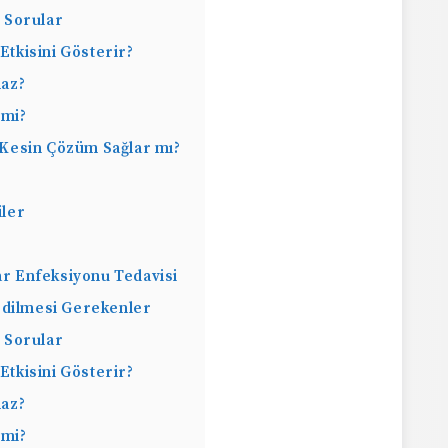
n Sorular
Etkisini Gösterir?
maz?
 mi?
 Kesin Çözüm Sağlar mı?
iler
tar Enfeksiyonu Tedavisi
 Edilmesi Gerekenler
n Sorular
Etkisini Gösterir?
maz?
 mi?