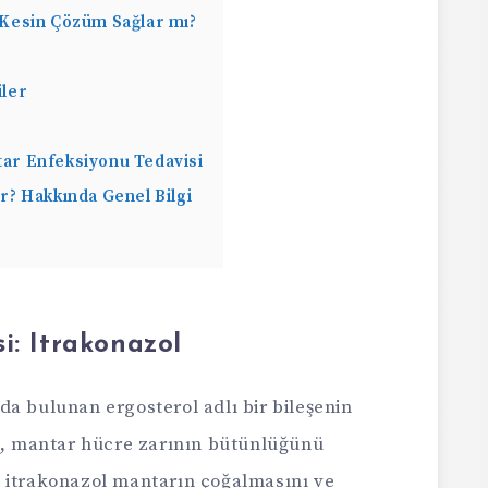
 Kesin Çözüm Sağlar mı?
iler
ntar Enfeksiyonu Tedavisi
ır? Hakkında Genel Bilgi
i: Itrakonazol
a bulunan ergosterol adlı bir bileşenin
ol, mantar hücre zarının bütünlüğünü
 itrakonazol mantarın çoğalmasını ve