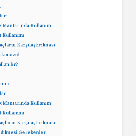
ı
ları
ak Mantarında Kullanım
t Kullanımı
laçların Karşılaştırılması
rakonazol
lanılır?
nımı
ları
ak Mantarında Kullanım
t Kullanımı
laçların Karşılaştırılması
 Edilmesi Gerekenler