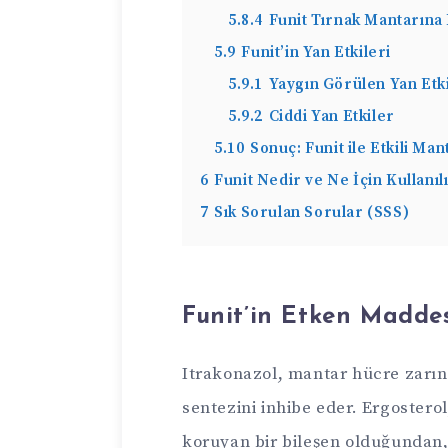
5.8.4
Funit Tırnak Mantarına
5.9
Funit’in Yan Etkileri
5.9.1
Yaygın Görülen Yan Etk
5.9.2
Ciddi Yan Etkiler
5.10
Sonuç: Funit ile Etkili Ma
6
Funit Nedir ve Ne İçin Kullanıl
7
Sık Sorulan Sorular (SSS)
Funit’in Etken Maddes
Itrakonazol, mantar hücre zarınd
sentezini inhibe eder. Ergoster
koruyan bir bileşen olduğundan,