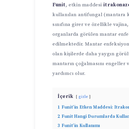
Funit
, etkin maddesi
itrakonaz
kullanılan antifungal (mantara ka
sınıfına girer ve özellikle vajina,
organlarda görülen mantar enfek
edilmektedir. Mantar enfeksiyonla
olan kişilerde daha yaygın görül
mantarın çoğalmasını engeller ve
yardımcı olur.
İçerik
gizle
1
Funit’in Etken Maddesi: Itrako
2
Funit Hangi Durumlarda Kullan
3
Funit’in Kullanımı