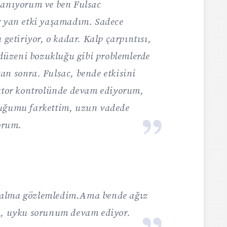
lanıyorum ve ben Fulsac
r yan etki yaşamadım. Sadece
 getiriyor, o kadar. Kalp çarpıntısı,
u düzeni bozukluğu gibi problemlerde
an sonra. Fulsac, bende etkisini
oktor kontrolünde devam ediyorum,
duğumu farkettim, uzun vadede
yorum.
zalma gözlemledim.Ama bende ağız
a, uyku sorunum devam ediyor.