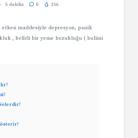
5
dakika
0
356
n” etken maddesiyle depresyon, panik
kluk , belirli bir yeme bozukluğu ( bulimi
lır?
mi?
Nelerdir?
österir?