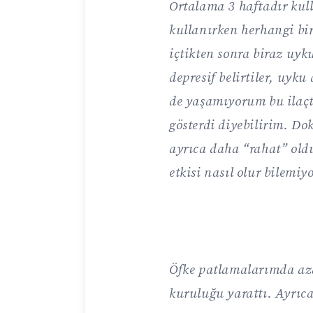
Ortalama 3 haftadır kul
kullanırken herhangi bi
içtikten sonra biraz uyku
depresif belirtiler, uyk
de yaşamıyorum bu ilaçt
gösterdi diyebilirim. D
ayrıca daha “rahat” ol
etkisi nasıl olur bilemi
Öfke patlamalarımda a
kuruluğu yarattı. Ayrıc