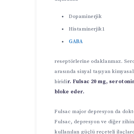
Dopaminerjik
Histaminerjik1
GABA
reseptörlerine odaklanmaz. Serot
arasında sinyal taşıyan kimyasa
biridi
r. Fulsac 20 mg, serotonin
bloke eder.
Fulsac major depresyon da dokto
Fulsac, depresyon ve diğer zihin
kullanılan güçlü reçeteli ilaçlar