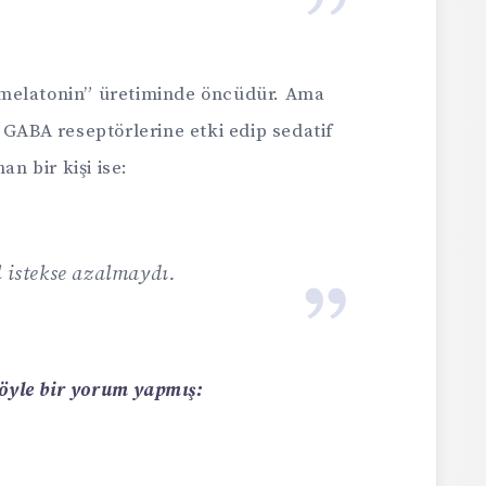
melatonin” üretiminde öncüdür. Ama
i GABA reseptörlerine etki edip sedatif
an bir kişi ise:
l istekse azalmaydı.
 şöyle bir yorum yapmış: